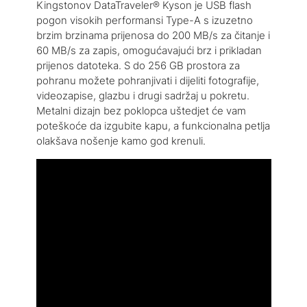
Kingstonov DataTraveler® Kyson je USB flash
pogon visokih performansi Type-A s izuzetno
brzim brzinama prijenosa do 200 MB/s za čitanje i
60 MB/s za zapis, omogućavajući brz i prikladan
prijenos datoteka. S do 256 GB prostora za
pohranu možete pohranjivati i dijeliti fotografije,
videozapise, glazbu i drugi sadržaj u pokretu.
Metalni dizajn bez poklopca uštedjet će vam
poteškoće da izgubite kapu, a funkcionalna petlja
olakšava nošenje kamo god krenuli.
Izdržljiv i lagan