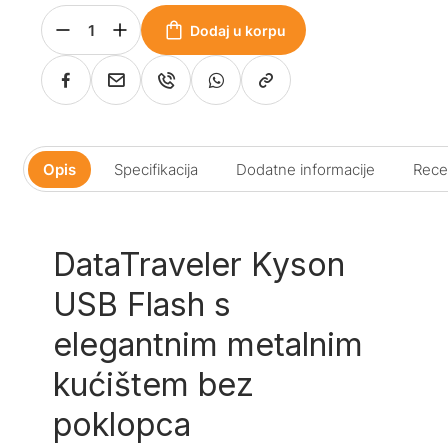
Dodaj u korpu
Opis
Specifikacija
Dodatne informacije
Recen
DataTraveler Kyson
USB Flash s
elegantnim metalnim
kućištem bez
poklopca