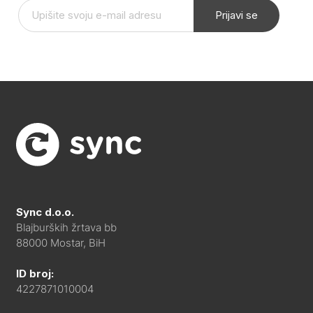
Prijavi se
Sync d.o.o.
Blajburških žrtava bb
88000 Mostar, BiH
ID broj:
4227871010004