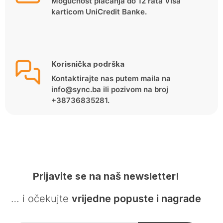
Mogućnost plaćanja do 12 rata Visa
karticom UniCredit Banke.
Korisnička podrška
Kontaktirajte nas putem maila na
info@sync.ba ili pozivom na broj
+38736835281.
Prijavite se na naš newsletter!
… i očekujte
vrijedne popuste i nagrade