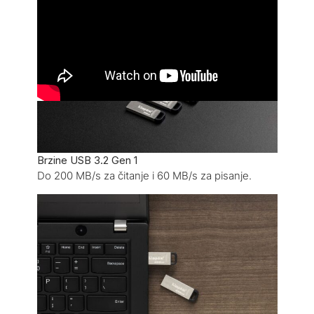
Kompaktno rješenje za pohranu sa modernim i
izdržljivim metalnim kućištem.
Brzine USB 3.2 Gen 1
Do 200 MB/s za čitanje i 60 MB/s za pisanje.