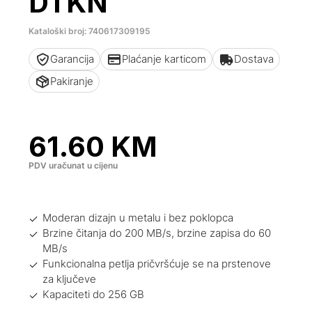
DTKN
Kataloški broj: 740617309195
Garancija
Plaćanje karticom
Dostava
Pakiranje
61.60
KM
PDV uračunat u cijenu
Moderan dizajn u metalu i bez poklopca
Brzine čitanja do 200 MB/s, brzine zapisa do 60
MB/s
Funkcionalna petlja pričvršćuje se na prstenove
za ključeve
Kapaciteti do 256 GB