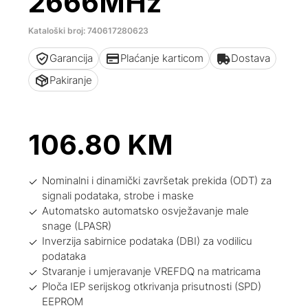
2666MHz
Kataloški broj: 740617280623
Garancija
Plaćanje karticom
Dostava
Pakiranje
106.80
KM
Nominalni i dinamički završetak prekida (ODT) za
signali podataka, strobe i maske
Automatsko automatsko osvježavanje male
snage (LPASR)
Inverzija sabirnice podataka (DBI) za vodilicu
podataka
Stvaranje i umjeravanje VREFDQ na matricama
Ploča IEP serijskog otkrivanja prisutnosti (SPD)
EEPROM