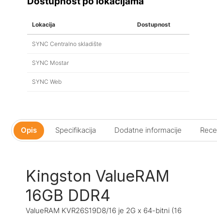
Dostupnost po lokacijama
Lokacija
Dostupnost
SYNC Centralno skladište
SYNC Mostar
SYNC Web
Opis
Specifikacija
Dodatne informacije
Recen
Kingston ValueRAM
16GB DDR4
ValueRAM KVR26S19D8/16 je 2G x 64-bitni (16