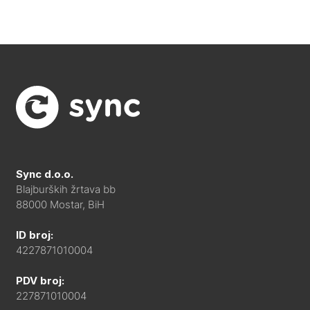
Sync d.o.o.
Blajburških žrtava bb
88000 Mostar, BiH
ID broj:
4227871010004
PDV broj:
227871010004