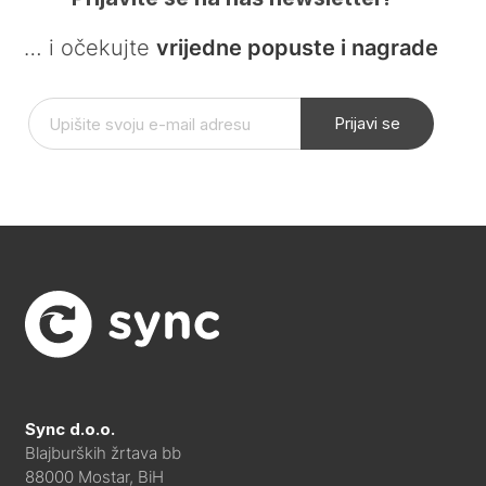
… i očekujte
vrijedne popuste i nagrade
Prijavi se
Sync d.o.o.
Blajburških žrtava bb
88000 Mostar, BiH