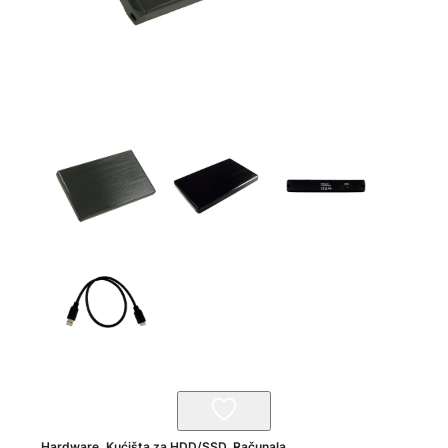
Hardware
,
Kućišta za HDD/SSD
,
Računala