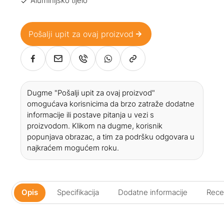
Aluminijsko tijelo
Pošalji upit za ovaj proizvod
Dugme "Pošalji upit za ovaj proizvod"
omogućava korisnicima da brzo zatraže dodatne
informacije ili postave pitanja u vezi s
proizvodom. Klikom na dugme, korisnik
popunjava obrazac, a tim za podršku odgovara u
najkraćem mogućem roku.
Opis
Specifikacija
Dodatne informacije
Recen