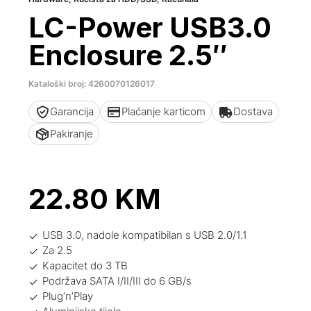
LC-Power USB3.0
Enclosure 2.5″
Kataloški broj: 4260070126017
Garancija
Plaćanje karticom
Dostava
Pakiranje
22.80
KM
USB 3.0, nadole kompatibilan s USB 2.0/1.1
Za 2.5
Kapacitet do 3 TB
Podržava SATA I/II/III do 6 GB/s
Plug‘n’Play