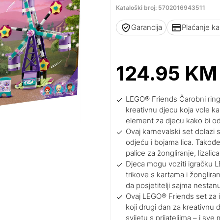
Kataloški broj: 5702016943511
Garancija
Plaćanje k
124.95
KM
LEGO® Friends Čarobni ringiš
kreativnu djecu koja vole ka
element za djecu kako bi odu
Ovaj karnevalski set dolazi
odjeću i bojama lica. Takođe
palice za žongliranje, lizalica
Djeca mogu voziti igračku LE
trikove s kartama i žongliran
da posjetitelji sajma nestan
Ovaj LEGO® Friends set za ig
koji drugi dan za kreativnu 
svijetu s prijateljima – i sv