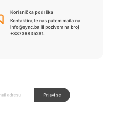
Korisnička podrška
Kontaktirajte nas putem maila na
info@sync.ba ili pozivom na broj
+38736835281.
Prijavi se