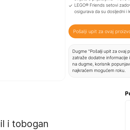
LEGO® Friends setovi zadovo
osigurava da su dosljedni i 
Pošalji upit za ovaj proizv
Dugme "Pošalji upit za ovaj
zatraže dodatne informacije i
na dugme, korisnik popunjav
najkraćem mogućem roku.
P
l i tobogan