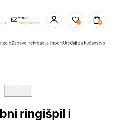
E-mail
0
0
281
info@sync.ba
nzole
Zabava, rekreacija i sport
Uređaji za kućanstvo
i ringišpil i