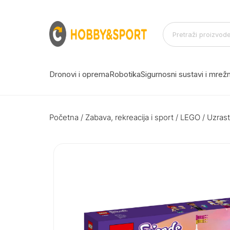
Dronovi i oprema
Robotika
Sigurnosni sustavi i mre
Početna
/
Zabava, rekreacija i sport
/
LEGO
/
Uzrast