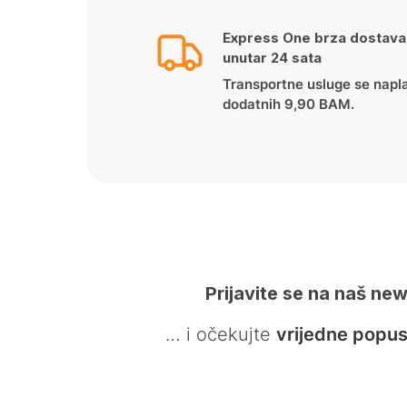
Express One brza dostava
unutar 24 sata
Transportne usluge se napl
dodatnih 9,90 BAM.
Prijavite se na naš new
… i očekujte
vrijedne popus