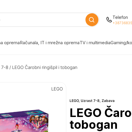
Telefon
+38736835
žna oprema
Računala, IT i mrežna oprema
TV i multimedia
Gaming/ko
 7-8
/ LEGO Čarobni ringišpil i tobogan
LEGO
LEGO
,
Uzrast 7-8
,
Zabava
LEGO Čarobn
tobogan