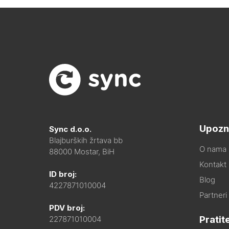
Upozn
Sync d.o.o.
Blajburških žrtava bb
O nama
88000 Mostar, BiH
Kontakt i
ID broj:
Blog
4227871010004
Partneri
PDV broj:
Pratit
227871010004