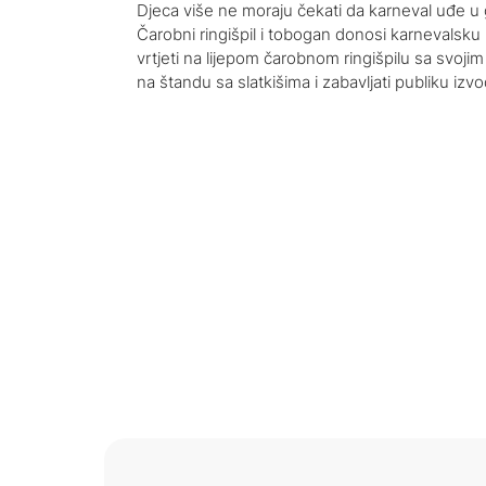
Djeca više ne moraju čekati da karneval uđe u
Čarobni ringišpil i tobogan donosi karnevalsk
vrtjeti na lijepom čarobnom ringišpilu sa svojim s
na štandu sa slatkišima i zabavljati publiku izv