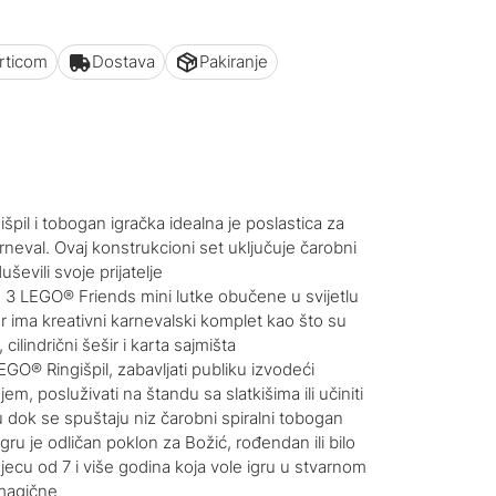
articom
Dostava
Pakiranje
pil i tobogan igračka idealna je poslastica za
rneval. Ovaj konstrukcioni set uključuje čarobni
ševili svoje prijatelje
 s 3 LEGO® Friends mini lutke obučene u svijetlu
r ima kreativni karnevalski komplet kao što su
, cilindrični šešir i karta sajmišta
GO® Ringišpil, zabavljati publiku izvodeći
jem, posluživati na štandu sa slatkišima ili učiniti
u dok se spuštaju niz čarobni spiralni tobogan
ru je odličan poklon za Božić, rođendan ili bilo
djecu od 7 i više godina koja vole igru u stvarnom
e magične