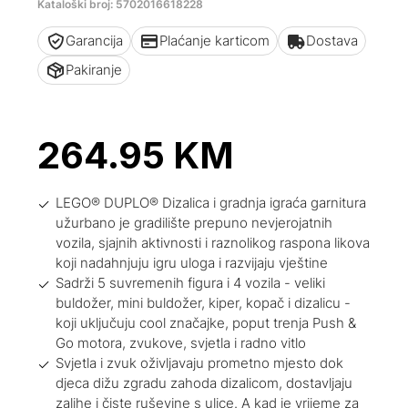
Kataloški broj: 5702016618228
Garancija
Plaćanje karticom
Dostava
Pakiranje
264.95
KM
LEGO® DUPLO® Dizalica i gradnja igraća garnitura
užurbano je gradilište prepuno nevjerojatnih
vozila, sjajnih aktivnosti i raznolikog raspona likova
koji nadahnjuju igru uloga i razvijaju vještine
Sadrži 5 suvremenih figura i 4 vozila - veliki
buldožer, mini buldožer, kiper, kopač i dizalicu -
koji uključuju cool značajke, poput trenja Push &
Go motora, zvukove, svjetla i radno vitlo
Svjetla i zvuk oživljavaju prometno mjesto dok
djeca dižu zgradu zahoda dizalicom, dostavljaju
zalihe i čiste ruševine s ulice. A kad je vrijeme za