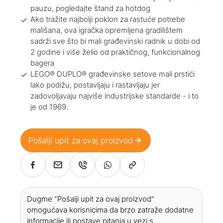
pauzu, pogledajte štand za hotdog
Ako tražite najbolji poklon za rastuće potrebe
mališana, ova igračka opremljena gradilištem
sadrži sve što bi mali građevinski radnik u dobi od
2 godine i više želio od praktičnog, funkcionalnog
bagera
LEGO® DUPLO® građevinske setove mali prstići
lako podižu, postavljaju i rastavljaju jer
zadovoljavaju najviše industrijske standarde - i to
je od 1969.
Pošalji upit za ovaj proizvod
Dugme "Pošalji upit za ovaj proizvod"
omogućava korisnicima da brzo zatraže dodatne
informacije ili postave pitanja u vezi s