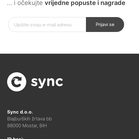
… i očekujte
vrijedne popuste i nagrade
Prijavi se
Sync d.o.o.
Blajburških žrtava bb
88000 Mostar, BiH