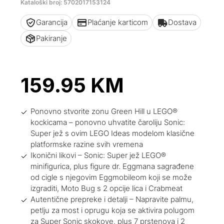
Kataloški broj: 5702017153124
Garancija
Plaćanje karticom
Dostava
Pakiranje
159.95
KM
Ponovno stvorite zonu Green Hill u LEGO®
kockicama – ponovno uhvatite čaroliju Sonic:
Super jež s ovim LEGO Ideas modelom klasične
platformske razine svih vremena
Ikonični likovi – Sonic: Super jež LEGO®
minifigurica, plus figure dr. Eggmana sagrađene
od cigle s njegovim Eggmobileom koji se može
izgraditi, Moto Bug s 2 opcije lica i Crabmeat
Autentične prepreke i detalji – Napravite palmu,
petlju za most i oprugu koja se aktivira polugom
za Super Sonic skokove, plus 7 prstenova i 2