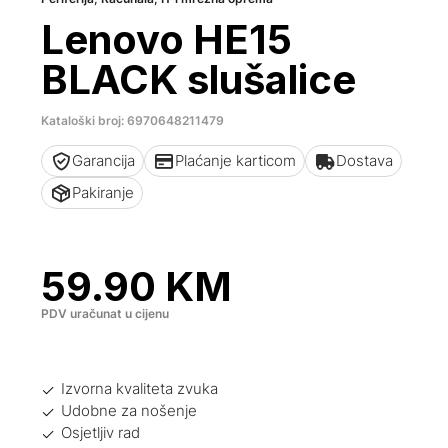
Lenovo HE15
BLACK slušalice
Kataloški broj: 6970648211479
Garancija
Plaćanje karticom
Dostava
Pakiranje
59.90
KM
PDV uračunat u cijenu
Izvorna kvaliteta zvuka
Udobne za nošenje
Osjetljiv rad