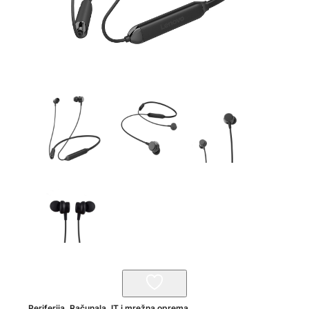
Periferija
,
Računala, IT i mrežna oprema