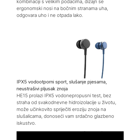
kombinaciji s velikim podacima, dizajn se
ergonomski nosi na bočnim stranama uha,
odgovara uho i ne otpada lako.
IPX5 vodootporni sport, slušanje pjesama,
neustrašivi pljusak znoja
HE15 prolazi IPX5 vodonepropusni test, bez
straha od svakodnevne hidroizolacije u životu,
može učinkovito spriječiti eroziju znoja na
slušalicama, donoseći vam srdačno glazbeno
iskustvo.