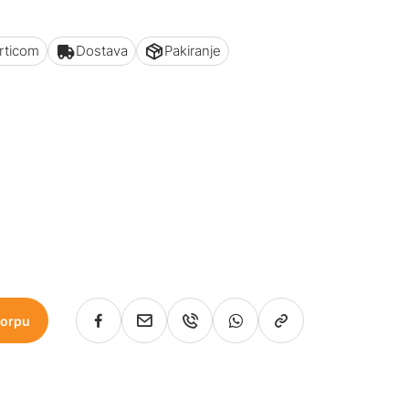
articom
Dostava
Pakiranje
korpu