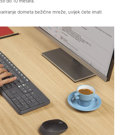
osti do 10 metara.
variranje dometa bežične mreže, uvijek ćete imati