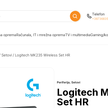
Telefon
+38736835
žna oprema
Računala, IT i mrežna oprema
TV i multimedia
Gaming/ko
/
Setovi
/ Logitech MK235 Wireless Set HR
Periferija
,
Setovi
Logitech 
Set HR