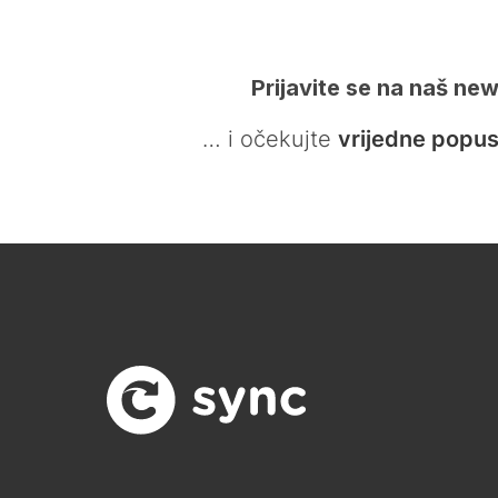
Prijavite se na naš new
… i očekujte
vrijedne popus