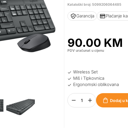
Kataloški broj: 5099206064485
Garancija
Plaćanje k
90.00
KM
PDV uračunat u cijenu
Wireless Set
Miš i Tipkovnica
Ergonomski oblikovana
Dodaj u 