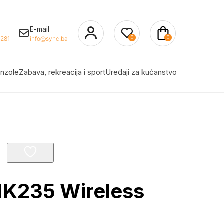
E-mail
0
0
281
info@sync.ba
nzole
Zabava, rekreacija i sport
Uređaji za kućanstvo
MK235 Wireless