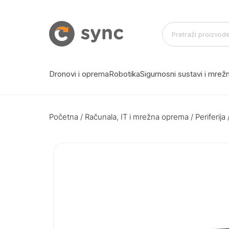
Dronovi i oprema
Robotika
Sigurnosni sustavi i mre
Početna
/
Računala, IT i mrežna oprema
/
Periferija