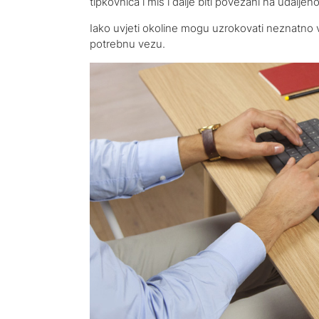
tipkovnica i miš i dalje biti povezani na udaljen
Iako uvjeti okoline mogu uzrokovati neznatno 
potrebnu vezu.