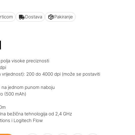
articom
Dostava
Pakiranje
M
polja visoke preciznosti
dpi
 vrijednost): 200 do 4000 dpi (može se postaviti
ana na jednom punom naboju
i-Po (500 mAh)
10m
dna bežična tehnologija od 2,4 GHz
tions i Logitech Flow