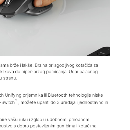
ma brže i lakše. Brzina prilagodljivog kotačića za
 klikova do hiper-brzog pomicanja. Udar palacnog
u stranu.
 Unifying prijemnika ili Bluetooth tehnologije niske
™
y-Switch
, možete upariti do 3 uređaja i jednostavno ih
upire vašu ruku i zglob u udobnom, prirodnom
 iskustvo s dobro postavljenim gumbima i kotačima.