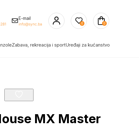
E-mail
0
0
281
info@sync.ba
nzole
Zabava, rekreacija i sport
Uređaji za kućanstvo
Mouse MX Master