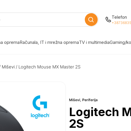
Telefon
+38736835
žna oprema
Računala, IT i mrežna oprema
TV i multimedia
Gaming/ko
/
Miševi
/ Logitech Mouse MX Master 2S
Miševi
,
Periferija
Logitech 
2S