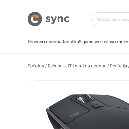
Dronovi i oprema
Robotika
Sigurnosni sustavi i mre
Početna
/
Računala, IT i mrežna oprema
/
Periferija