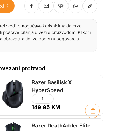
od
 proizvod" omogućava korisnicima da brzo
li postave pitanja u vezi s proizvodom. Klikom
a obrazac, a tim za podršku odgovara u
ovezani proizvodi...
Razer Basilisk X
HyperSpeed
149.95
KM
Razer DeathAdder Elite