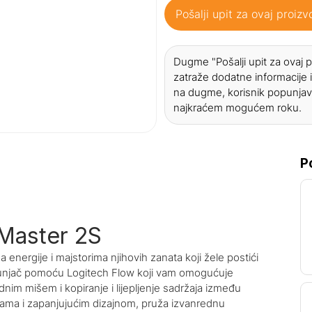
Pošalji upit za ovaj proizv
Dugme "Pošalji upit za ovaj
zatraže dodatne informacije i
na dugme, korisnik popunjav
najkraćem mogućem roku.
P
Master 2S
 energije i majstorima njihovih zanata koji žele postići
 punjač pomoću Logitech Flow koji vam omogućuje
nim mišem i kopiranje i lijepljenje sadržaja između
kama i zapanjujućim dizajnom, pruža izvanrednu