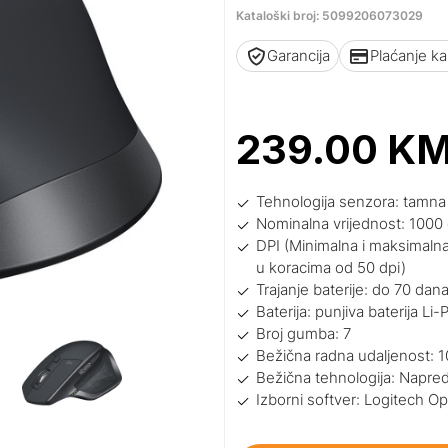
Kataloški broj: 5099206073029
Garancija
Plaćanje k
239.00
K
Tehnologija senzora: tamna 
Nominalna vrijednost: 1000 
DPI (Minimalna i maksimalna
u koracima od 50 dpi)
Trajanje baterije: do 70 d
Baterija: punjiva baterija L
Broj gumba: 7
Bežična radna udaljenost: 
Bežična tehnologija: Napre
Izborni softver: Logitech Op