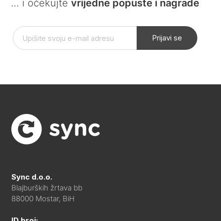
… i očekujte
vrijedne popuste i nagrade
Prijavi se
Sync d.o.o.
Blajburških žrtava bb
88000 Mostar, BiH
ID broj: