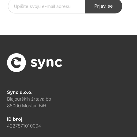
Prijavi se
Sync d.o.o.
Blajburških žrtava bb
88000 Mostar, BiH
ID broj:
4227871010004