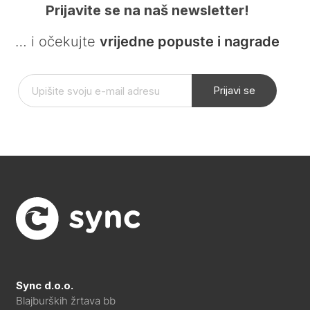
Prijavite se na naš newsletter!
… i očekujte
vrijedne popuste i nagrade
Prijavi se
Sync d.o.o.
Blajburških žrtava bb