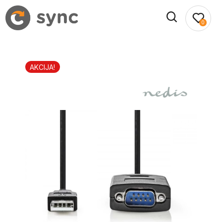
0
AKCIJA!