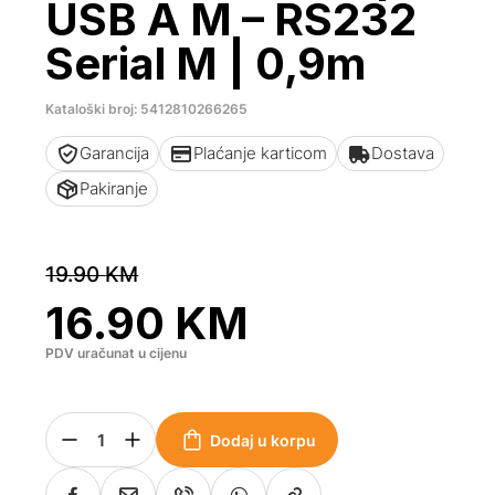
USB A M – RS232
Serial M | 0,9m
Kataloški broj: 5412810266265
Garancija
Plaćanje karticom
Dostava
Pakiranje
19.90
KM
16.90
KM
PDV uračunat u cijenu
Dodaj u korpu