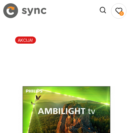
0
AKCIJA!