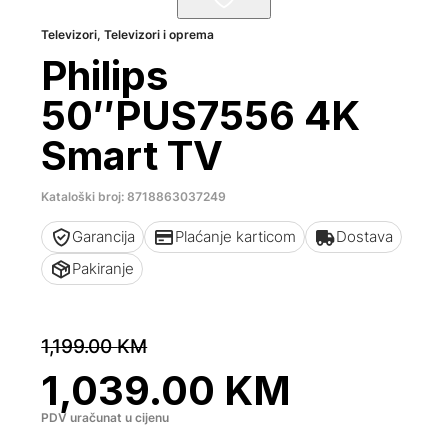
Televizori
,
Televizori i oprema
Philips
50″PUS7556 4K
Smart TV
Kataloški broj: 8718863037249
Garancija
Plaćanje karticom
Dostava
Pakiranje
1,199.00
KM
1,039.00
KM
PDV uračunat u cijenu