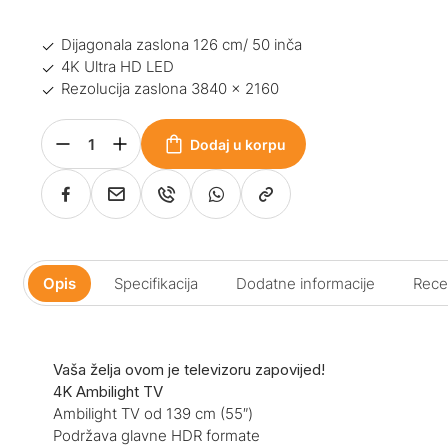
Dijagonala zaslona 126 cm/ 50 inča
4K Ultra HD LED
Rezolucija zaslona 3840 x 2160
Dodaj u korpu
Opis
Specifikacija
Dodatne informacije
Recen
Vaša želja ovom je televizoru zapovijed!
4K Ambilight TV
Ambilight TV od 139 cm (55″)
Podržava glavne HDR formate