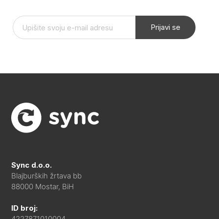
Prijavi se
Sync d.o.o.
Blajburških žrtava bb
88000 Mostar, BiH
ID broj:
4227871010004