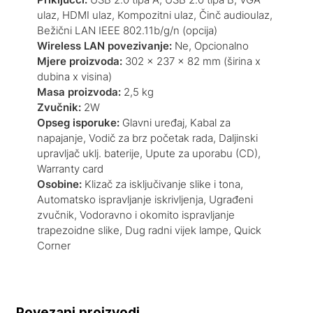
ulaz, HDMI ulaz, Kompozitni ulaz, Činč audioulaz,
Bežični LAN IEEE 802.11b/g/n (opcija)
Wireless LAN povezivanje:
Ne, Opcionalno
Mjere proizvoda:
302‎ x 237 x 82 mm (širina x
dubina x visina)
Masa proizvoda:
2,5 kg
Zvučnik:
2W
Opseg isporuke:
Glavni uređaj, Kabal za
napajanje, Vodič za brz početak rada, Daljinski
upravljač uklj. baterije, Upute za uporabu (CD),
Warranty card
Osobine:
Klizač za isključivanje slike i tona,
Automatsko ispravljanje iskrivljenja, Ugrađeni
zvučnik, Vodoravno i okomito ispravljanje
trapezoidne slike, Dug radni vijek lampe, Quick
Corner
Povezani proizvodi...