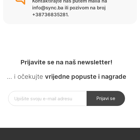
Kontaktirajte nas putem maila na
info@sync.ba ili pozivom na broj
+38736835281.
Prijavite se na naš newsletter!
… i očekujte
vrijedne popuste i nagrade
Prijavi se