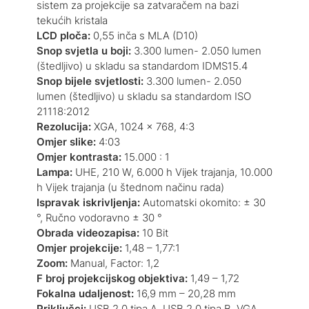
sistem za projekcije sa zatvaračem na bazi
tekućih kristala
LCD ploča:
0,55 inča s MLA (D10)
Snop svjetla u boji:
3.300 lumen- 2.050 lumen
(štedljivo) u skladu sa standardom IDMS15.4
Snop bijele svjetlosti:
3.300 lumen- 2.050
lumen (štedljivo) u skladu sa standardom ISO
21118:2012
Rezolucija:
XGA, 1024 x 768, 4:3
Omjer slike:
4:03
Omjer kontrasta:
15.000 : 1
Lampa:
UHE, 210 W, 6.000 h Vijek trajanja, 10.000
h Vijek trajanja (u štednom načinu rada)
Ispravak iskrivljenja:
Automatski okomito: ± 30
°, Ručno vodoravno ± 30 °
Obrada videozapisa:
10 Bit
Omjer projekcije:
1,48 – 1,77:1
Zoom:
Manual, Factor: 1,2
F broj projekcijskog objektiva:
1,49 – 1,72
Fokalna udaljenost:
16,9 mm – 20,28 mm
Priključci:
USB 2.0 tipa A, USB 2.0 tipa B, VGA