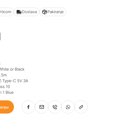
articom
Dostava
Pakiranje
M
B
hite or Black
1.5m
ač Type-C 5V 3A
ss 10
n 1 Blue
korpu