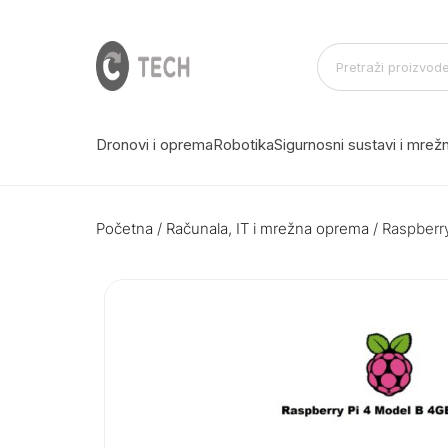
Dronovi i oprema
Robotika
Sigurnosni sustavi i mre
Početna
/
Računala, IT i mrežna oprema
/ Raspberr