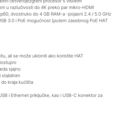
bitni četverojezgreni procesor s visokim
m u razlučivosti do 4K preko par mikro-HDMI
4Kp60, dvostruko do 4 GB RAM-a -pojasni 2.4 / 5.0 GHz
t, USB 3.0 i PoE mogućnost (putem zasebnog PoE HAT
itu, ali se može ukloniti ako koristite HAT
 dostupni
leda sjajno
 stabilnim
a do kraja kućišta
SB i Ethernet priključke, kao i USB-C konektor za