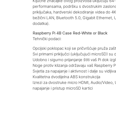
Ključne značajke ovog proizvoda uključuju 64-
performansama, podršku s dvostrukim zaslono
priključaka, hardverski dekodiranje videa do 
bežični LAN, Bluetooth 5.0, Gigabit Etherne
dodatka).
Raspberry Pi 4B Case Red-White or Black
Tehnički podaci:
Opcijski poklopac koji se pričvršćuje pruža zašt
Svi primarni priključci (uključujući microSD) su
Udobno i sigurno prijanjanje štiti vaš Pi dok izg
Noge protiv klizanja održavaju vaš Raspberry Pi
Svjetla za napajanje i aktivnost i dalje su vidljiv
Kvalitetna dvodijelna ABS konstrukcija
Izrezi za dvostruke micro HDMI, Audio/Video, U
napajanje i pristup microSD kartici