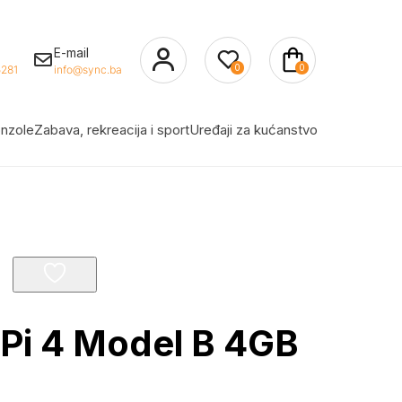
E-mail
0
0
281
info@sync.ba
nzole
Zabava, rekreacija i sport
Uređaji za kućanstvo
Pi 4 Model B 4GB