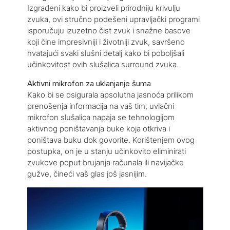
Izgrađeni kako bi proizveli prirodniju krivulju
zvuka, ovi stručno podešeni upravljački programi
isporučuju izuzetno čist zvuk i snažne basove
koji čine impresivniji i životniji zvuk, savršeno
hvatajući svaki slušni detalj kako bi poboljšali
učinkovitost ovih slušalica surround zvuka.
Aktivni mikrofon za uklanjanje šuma
Kako bi se osigurala apsolutna jasnoća prilikom
prenošenja informacija na vaš tim, uvlačni
mikrofon slušalica napaja se tehnologijom
aktivnog poništavanja buke koja otkriva i
poništava buku dok govorite. Korištenjem ovog
postupka, on je u stanju učinkovito eliminirati
zvukove poput brujanja računala ili navijačke
gužve, čineći vaš glas još jasnijim.