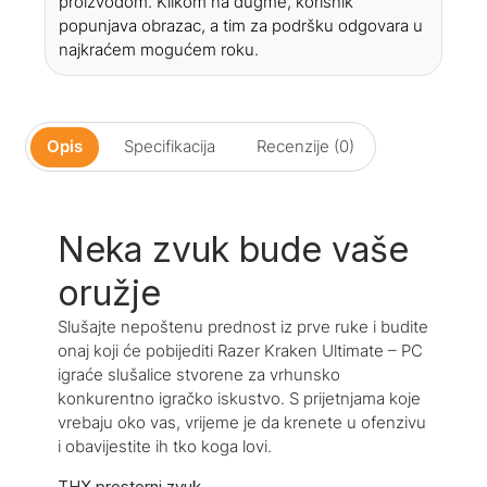
proizvodom. Klikom na dugme, korisnik
popunjava obrazac, a tim za podršku odgovara u
najkraćem mogućem roku.
Opis
Specifikacija
Recenzije (0)
Neka zvuk bude vaše
oružje
Slušajte nepoštenu prednost iz prve ruke i budite
onaj koji će pobijediti Razer Kraken Ultimate – PC
igraće slušalice stvorene za vrhunsko
konkurentno igračko iskustvo. S prijetnjama koje
vrebaju oko vas, vrijeme je da krenete u ofenzivu
i obavijestite ih tko koga lovi.
THX prostorni zvuk