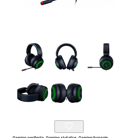
Gaming periferija
,
Gaming slušalice
,
Gaming/konzole