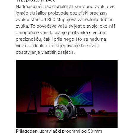
Nadmašujući tradicionalni 7.1 surround zvuk, ove
igraće slušalice proizvode pozicijski precizan
zvuk u sferi od 360 stupnjeva za realniju dubinu
zvuka. To povećava vašu svijest o svojoj okolini i
omogućuje vam lociranje protivnika s većom
preciznošću, čak i prije nego što se nađu na
vidiku – idealno za izbjegavanje bokova i
postavljanje vlastitih zasjeda.
Prilagođeni upravljački programi od 50 mm