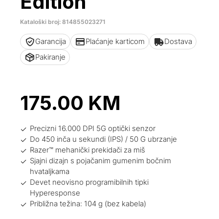
Edition
Kataloški broj: 814855023271
Garancija
Plaćanje karticom
Dostava
Pakiranje
175.00
KM
Precizni 16.000 DPI 5G optički senzor
Do 450 inča u sekundi (IPS) / 50 G ubrzanje
Razer™ mehanički prekidači za miš
Sjajni dizajn s pojačanim gumenim bočnim
hvataljkama
Devet neovisno programibilnih tipki
Hyperesponse
Približna težina: 104 g (bez kabela)