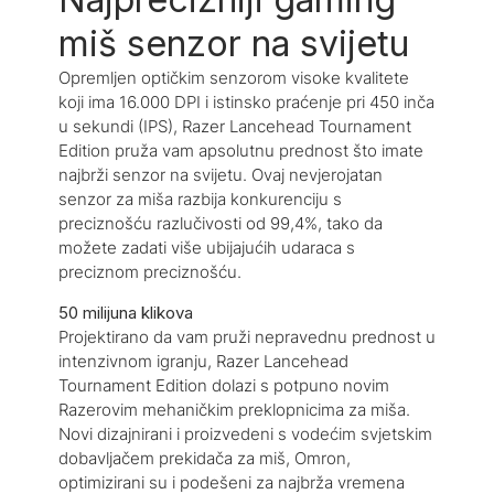
miš senzor na svijetu
Opremljen optičkim senzorom visoke kvalitete
koji ima 16.000 DPI i istinsko praćenje pri 450 inča
u sekundi (IPS), Razer Lancehead Tournament
Edition pruža vam apsolutnu prednost što imate
najbrži senzor na svijetu. Ovaj nevjerojatan
senzor za miša razbija konkurenciju s
preciznošću razlučivosti od 99,4%, tako da
možete zadati više ubijajućih udaraca s
preciznom preciznošću.
50 milijuna klikova
Projektirano da vam pruži nepravednu prednost u
intenzivnom igranju, Razer Lancehead
Tournament Edition dolazi s potpuno novim
Razerovim mehaničkim preklopnicima za miša.
Novi dizajnirani i proizvedeni s vodećim svjetskim
dobavljačem prekidača za miš, Omron,
optimizirani su i podešeni za najbrža vremena