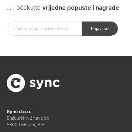
… i očekujte
vrijedne popuste i nagrade
Prijavi se
Sync d.o.o.
Blajburških žrtava bb
88000 Mostar, BiH