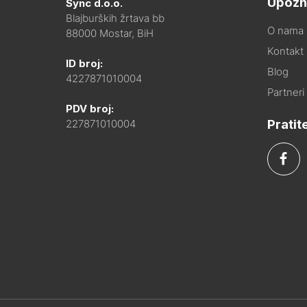
Upozn
Sync d.o.o.
Blajburških žrtava bb
O nama
88000 Mostar, BiH
Kontakt i
ID broj:
Blog
4227871010004
Partneri
PDV broj:
Pratit
227871010004