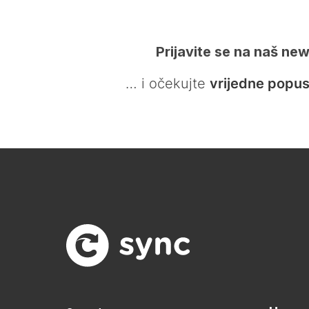
Prijavite se na naš new
… i očekujte
vrijedne popus