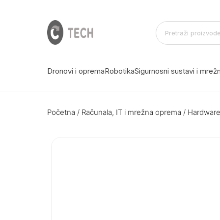
Dronovi i oprema
Robotika
Sigurnosni sustavi i mre
Početna
/
Računala, IT i mrežna oprema
/
Hardwar