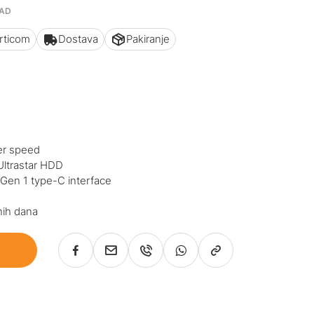
AAD
articom
Dostava
Pakiranje
er speed
Ultrastar HDD
Gen 1 type-C interface
nih dana