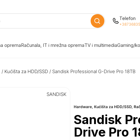
Telefon
+38736835
žna oprema
Računala, IT i mrežna oprema
TV i multimedia
Gaming/ko
e
/
Kućišta za HDD/SSD
/ Sandisk Professional G-Drive Pro 18TB
SANDISK
Hardware
,
Kućišta za HDD/SSD
,
Ra
Sandisk Pr
Drive Pro 