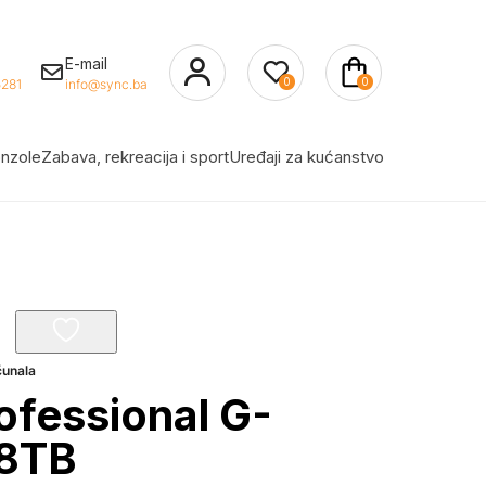
E-mail
0
0
281
info@sync.ba
nzole
Zabava, rekreacija i sport
Uređaji za kućanstvo
čunala
ofessional G-
18TB