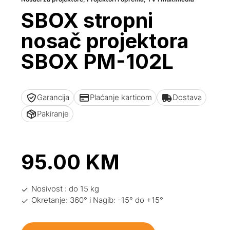
SBOX stropni
nosač projektora
SBOX PM-102L
Garancija
Plaćanje karticom
Dostava
Pakiranje
95.00
KM
Nosivost : do 15 kg
Okretanje: 360° i Nagib: -15° do +15°