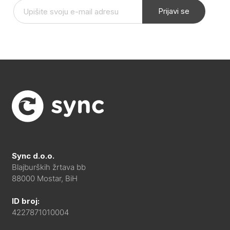
Prijavi se
Sync d.o.o.
Blajburških žrtava bb
88000 Mostar, BiH
ID broj:
4227871010004