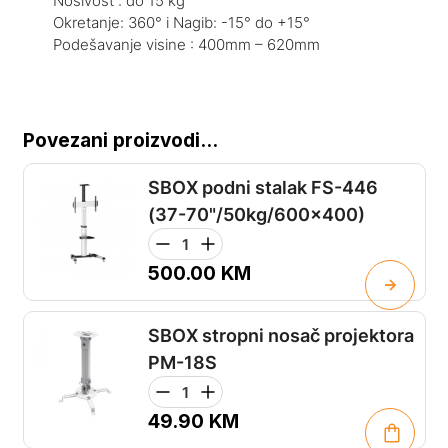
Nosivost : do 15 kg
Okretanje: 360° i Nagib: -15° do +15°
Podešavanje visine : 400mm – 620mm
Povezani proizvodi...
SBOX podni stalak FS-446
(37-70"/50kg/600x400)
500.00
KM
SBOX stropni nosač projektora
PM-18S
49.90
KM