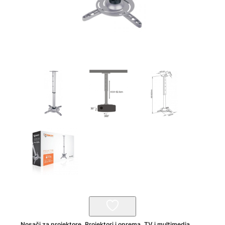
Nosači za projektore
,
Projektori i oprema
,
TV i multimedia