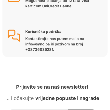
Mogućnost plaćanja do 12 rata Visa
karticom UniCredit Banke.
Korisnička podrška
Kontaktirajte nas putem maila na
info@sync.ba ili pozivom na broj
+38736835281.
Prijavite se na naš newsletter!
… i očekujte
vrijedne popuste i nagrade