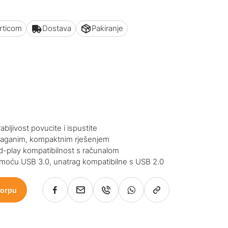
articom
Dostava
Pakiranje
bljivost povucite i ispustite
a laganim, kompaktnim rješenjem
nd-play kompatibilnost s računalom
moću USB 3.0, unatrag kompatibilne s USB 2.0
korpu