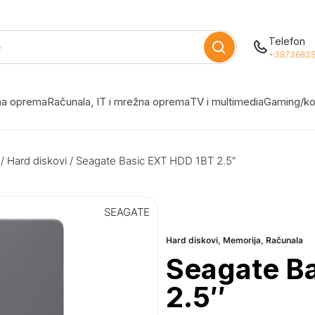
Telefon
+38736835
žna oprema
Računala, IT i mrežna oprema
TV i multimedia
Gaming/ko
/
Hard diskovi
/ Seagate Basic EXT HDD 1BT 2.5″
SEAGATE
Hard diskovi
,
Memorija
,
Računala
Seagate B
2.5″