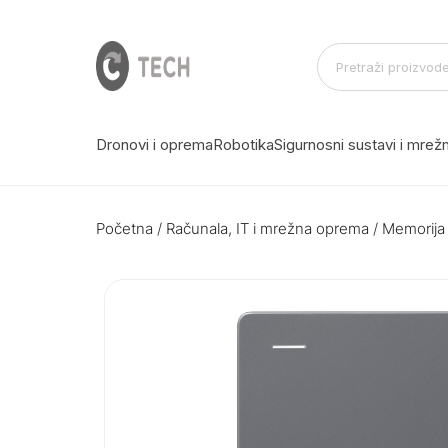
Dronovi i oprema
Robotika
Sigurnosni sustavi i mre
Početna
/
Računala, IT i mrežna oprema
/
Memorija