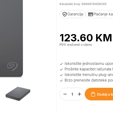
Kataloški broj: 3660619408245
Garancija
Plaćanje k
123.60
KM
PDV uračunat u cijenu
Iskoristite jednostavnu upora
Proširite kapacitet računal
Iskoristite trenutnu plug-a
Brzo prenesite datoteke po
Dodaj u 