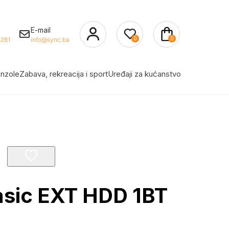
E-mail
0
0
281
info@sync.ba
nzole
Zabava, rekreacija i sport
Uređaji za kućanstvo
asic EXT HDD 1BT