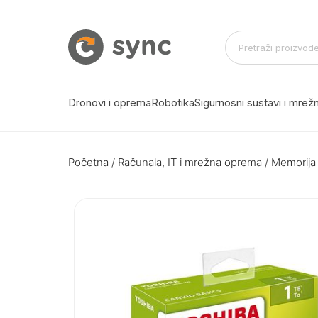
Dronovi i oprema
Robotika
Sigurnosni sustavi i mre
Početna
/
Računala, IT i mrežna oprema
/
Memorija