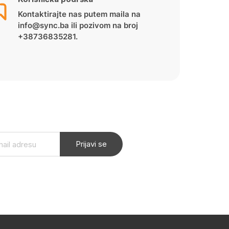
Kontaktirajte nas putem maila na
info@sync.ba ili pozivom na broj
+38736835281.
Prijavi se