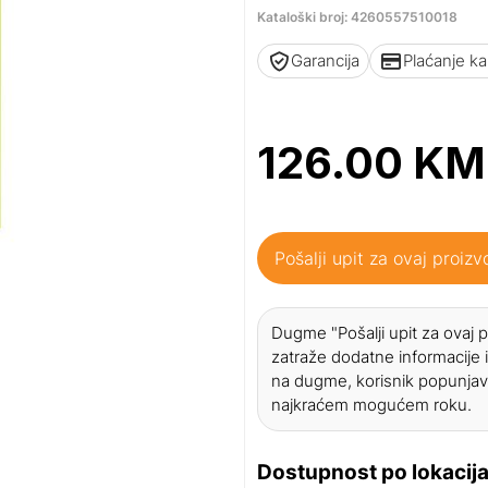
Kataloški broj: 4260557510018
Garancija
Plaćanje k
126.00
KM
Pošalji upit za ovaj proizv
Dugme "Pošalji upit za ovaj
zatraže dodatne informacije i
na dugme, korisnik popunjav
najkraćem mogućem roku.
Dostupnost po lokacij