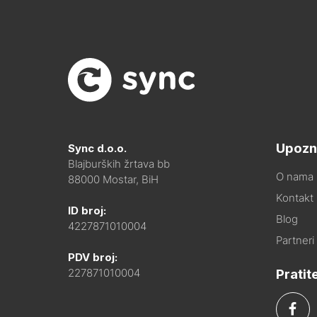
Upozn
Sync d.o.o.
Blajburških žrtava bb
O nama
88000 Mostar, BiH
Kontakt i
ID broj:
Blog
4227871010004
Partneri
PDV broj:
Pratit
227871010004