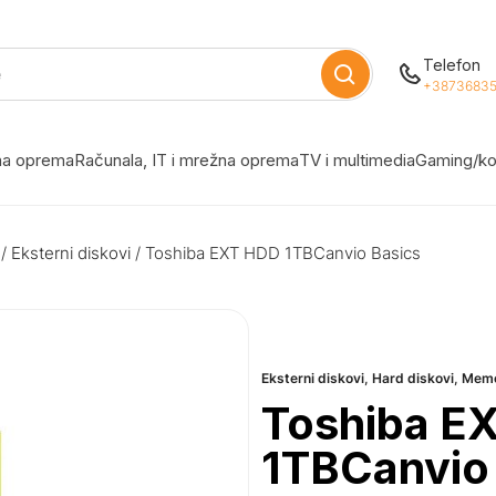
Telefon
+38736835
žna oprema
Računala, IT i mrežna oprema
TV i multimedia
Gaming/ko
/
Eksterni diskovi
/ Toshiba EXT HDD 1TBCanvio Basics
Eksterni diskovi
,
Hard diskovi
,
Memo
Toshiba E
1TBCanvio