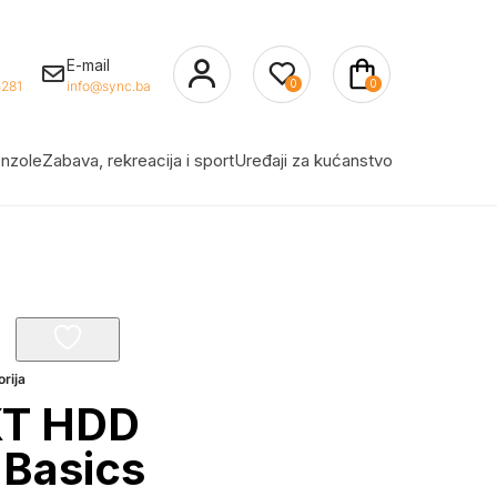
E-mail
0
0
281
info@sync.ba
nzole
Zabava, rekreacija i sport
Uređaji za kućanstvo
rija
XT HDD
 Basics