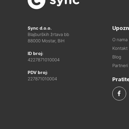
Upozn
Sync d.o.o.
Blajburških žrtava bb
O nama
88000 Mostar, BiH
Kontakt i
ID broj:
Blog
4227871010004
Partneri
PDV broj:
Pratit
227871010004