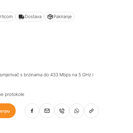
articom
Dostava
Pakiranje
smjerivač s brzinama do 433 Mbps na 5 GHz i
e protokole
korpu