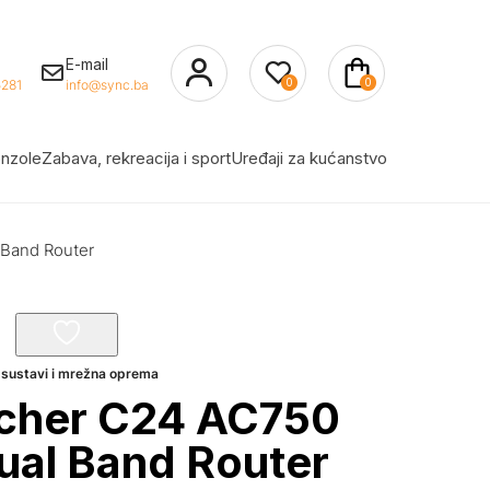
E-mail
0
0
281
info@sync.ba
nzole
Zabava, rekreacija i sport
Uređaji za kućanstvo
 Band Router
 sustavi i mrežna oprema
rcher C24 AC750
ual Band Router