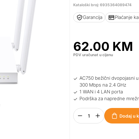
Kataloški broj: 6935364089474
Garancija
Plaćanje k
62.00
KM
PDV uračunat u cijenu
AC750 bežični dvopojasni u
300 Mbps na 2.4 GHz
1 WAN i 4 LAN porta
Podrška za napredne mrežn
Dodaj u 