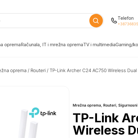
Telefon
+38736835
žna oprema
Računala, IT i mrežna oprema
TV i multimedia
Gaming/ko
ežna oprema
/
Routeri
/ TP-Link Archer C24 AC750 Wireless Dual
Mrežna oprema
,
Routeri
,
Sigurnosni
TP-Link A
Wireless D