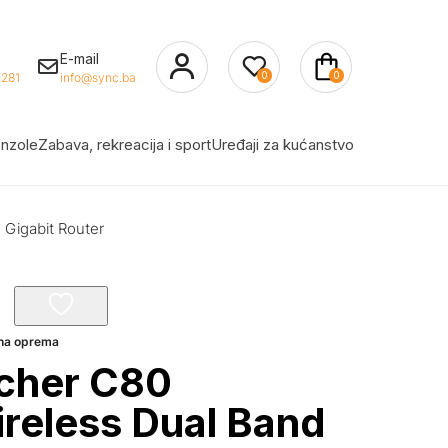
E-mail
0
0
281
info@sync.ba
nzole
Zabava, rekreacija i sport
Uređaji za kućanstvo
 Gigabit Router
žna oprema
rcher C80
reless Dual Band