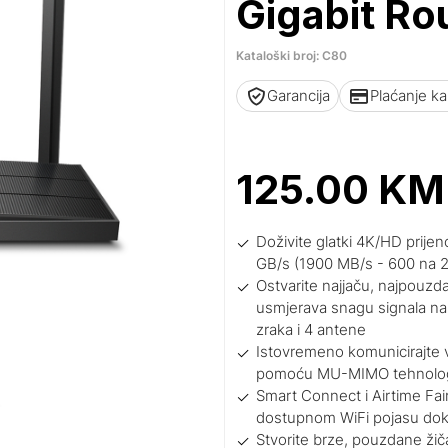
Gigabit Ro
Kataloški broj: C80
Garancija
Plaćanje k
125.00
KM
Doživite glatki 4K/HD prijen
GB/s (1900 MB/s - 600 na 2
Ostvarite najjaču, najpouzd
usmjerava snagu signala na
zraka i 4 antene
Istovremeno komunicirajte 
pomoću MU-MIMO tehnolog
Smart Connect i Airtime Fai
dostupnom WiFi pojasu dok 
Stvorite brze, pouzdane žič