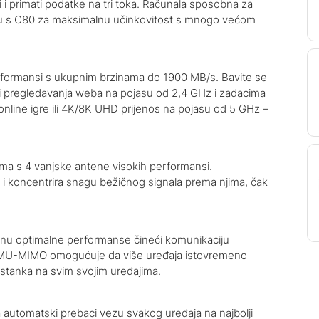
i primati podatke na tri toka. Računala sposobna za
ju s C80 za maksimalnu učinkovitost s mnogo većom
erformansi s ukupnim brzinama do 1900 MB/s. Bavite se
li pregledavanja weba na pojasu od 2,4 GHz i zadacima
line igre ili 4K/8K UHD prijenos na pojasu od 5 GHz –
oma s 4 vanjske antene visokih performansi.
e i koncentrira snagu bežičnog signala prema njima, čak
nu optimalne performanse čineći komunikaciju
 MU-MIMO omogućuje da više uređaja istovremeno
estanka na svim svojim uređajima.
utomatski prebaci vezu svakog uređaja na najbolji