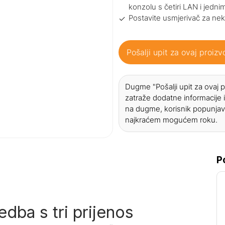
konzolu s četiri LAN i jed
Postavite usmjerivač za nek
Pošalji upit za ovaj proizv
Dugme "Pošalji upit za ovaj
zatraže dodatne informacije i
na dugme, korisnik popunjav
najkraćem mogućem roku.
P
dba s tri prijenos