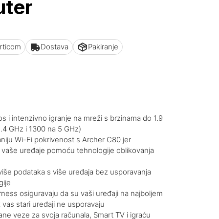
uter
articom
Dostava
Pakiranje
os i intenzivno igranje na mreži s brzinama do 1.9
.4 GHz i 1300 na 5 GHz)
aniju Wi-Fi pokrivenost s Archer C80 jer
 vaše uređaje pomoću tehnologije oblikovanja
više podataka s više uređaja bez usporavanja
ije
rness osiguravaju da su vaši uređaji na najboljem
vas stari uređaji ne usporavaju
ane veze za svoja računala, Smart TV i igraću