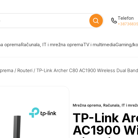
Telefon
+38736835
žna oprema
Računala, IT i mrežna oprema
TV i multimedia
Gaming/ko
oprema
/
Routeri
/ TP-Link Archer C80 AC1900 Wireless Dual Band
Mrežna oprema
,
Računala, IT i mre
TP-Link A
AC1900 Wi