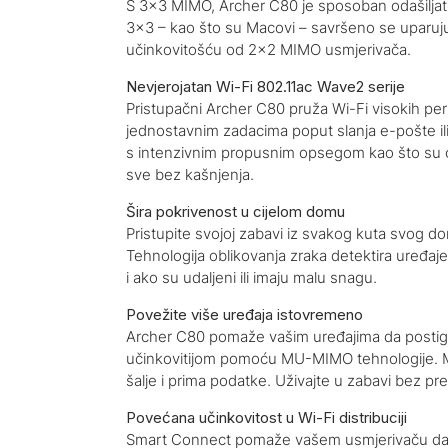
S 3×3 MIMO, Archer C80 je sposoban odašiljati 
3×3 – kao što su Macovi – savršeno se uparu
učinkovitošću od 2×2 MIMO usmjerivača.
Nevjerojatan Wi-Fi 802.11ac Wave2 serije
Pristupačni Archer C80 pruža Wi-Fi visokih p
jednostavnim zadacima poput slanja e-pošte i
s intenzivnim propusnim opsegom kao što su on
sve bez kašnjenja.
Šira pokrivenost u cijelom domu
Pristupite svojoj zabavi iz svakog kuta svog d
Tehnologija oblikovanja zraka detektira uređaj
i ako su udaljeni ili imaju malu snagu.
Povežite više uređaja istovremeno
Archer C80 pomaže vašim uređajima da postig
učinkovitijom pomoću MU-MIMO tehnologije.
šalje i prima podatke. Uživajte u zabavi bez pr
Povećana učinkovitost u Wi-Fi distribuciji
Smart Connect pomaže vašem usmjerivaču da a