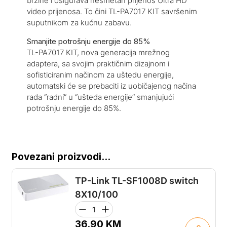
brzine i osigurava nesmetan prijenos Ultra HD
video prijenosa. To čini TL-PA7017 KIT savršenim
suputnikom za kućnu zabavu.
Smanjite potrošnju energije do 85%
TL-PA7017 KIT, nova generacija mrežnog
adaptera, sa svojim praktičnim dizajnom i
sofisticiranim načinom za uštedu energije,
automatski će se prebaciti iz uobičajenog načina
rada “radni” u “ušteda energije” smanjujući
potrošnju energije do 85%.
Povezani proizvodi...
TP-Link TL-SF1008D switch
8X10/100
36.90
KM