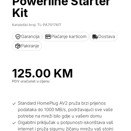
Powerline Starter
Kit
Kataloški broj: TL-PA7017KIT
Garancija
Plaćanje karticom
Dostava
Pakiranje
125.00
KM
PDV uračunat u cijenu
Standard HomePlug AV2 pruža brzi prijenos
podataka do 1000 MB/s, podržavajući sve vaše
potrebe na mreži bilo gdje u vašem domu
Gigabitni priključak u potpunosti iskorištava vaš
internet i pruža sigurnu žičanu mrežu vaš stolni