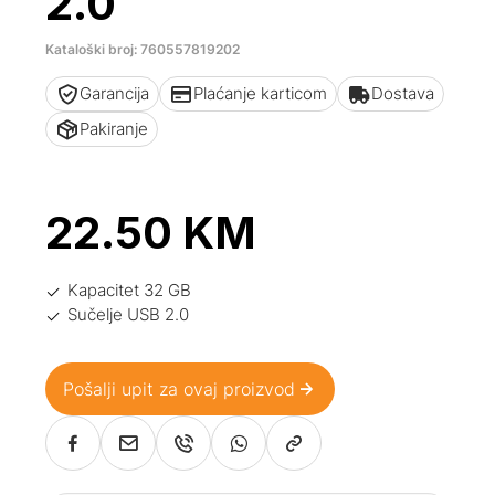
2.0
Kataloški broj: 760557819202
Garancija
Plaćanje karticom
Dostava
Pakiranje
22.50
KM
Kapacitet 32 GB
Sučelje USB 2.0
Pošalji upit za ovaj proizvod