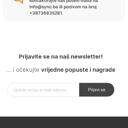
Kontaktirajte nas putem maila na
info@sync.ba ili pozivom na broj
+38736835281.
Prijavite se na naš newsletter!
… i očekujte
vrijedne popuste i nagrade
Prijavi se