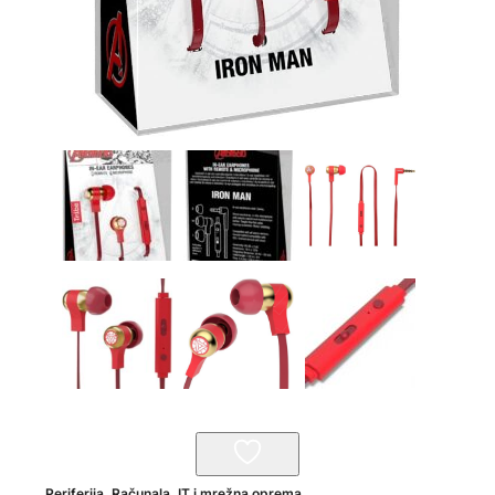
Periferija
,
Računala, IT i mrežna oprema