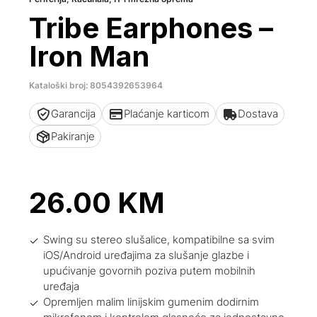
Tribe Earphones –
Iron Man
Kataloški broj: 8054392653964
Garancija
Plaćanje karticom
Dostava
Pakiranje
26.00
KM
Swing su stereo slušalice, kompatibilne sa svim
iOS/Android uređajima za slušanje glazbe i
upućivanje govornih poziva putem mobilnih
uređaja
Opremljen malim linijskim gumenim dodirnim