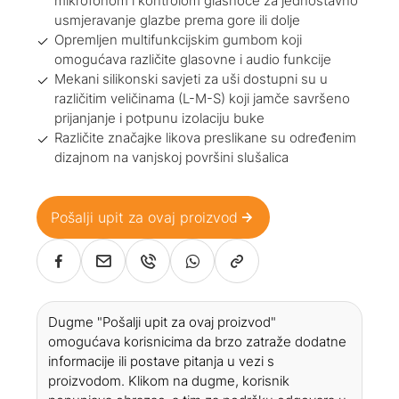
mikrofonom i kontrolom glasnoće za jednostavno
usmjeravanje glazbe prema gore ili dolje
Opremljen multifunkcijskim gumbom koji
omogućava različite glasovne i audio funkcije
Mekani silikonski savjeti za uši dostupni su u
različitim veličinama (L-M-S) koji jamče savršeno
prijanjanje i potpunu izolaciju buke
Različite značajke likova preslikane su određenim
dizajnom na vanjskoj površini slušalica
Pošalji upit za ovaj proizvod
Dugme "Pošalji upit za ovaj proizvod"
omogućava korisnicima da brzo zatraže dodatne
informacije ili postave pitanja u vezi s
proizvodom. Klikom na dugme, korisnik