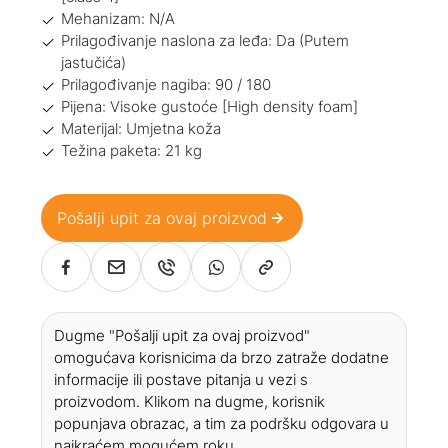
Mehanizam: N/A
Prilagođivanje naslona za leđa: Da (Putem
jastučića)
Prilagođivanje nagiba: 90 / 180
Pijena: Visoke gustoće [High density foam]
Materijal: Umjetna koža
Težina paketa: 21 kg
Pošalji upit za ovaj proizvod
Dugme "Pošalji upit za ovaj proizvod"
omogućava korisnicima da brzo zatraže dodatne
informacije ili postave pitanja u vezi s
proizvodom. Klikom na dugme, korisnik
popunjava obrazac, a tim za podršku odgovara u
najkraćem mogućem roku.