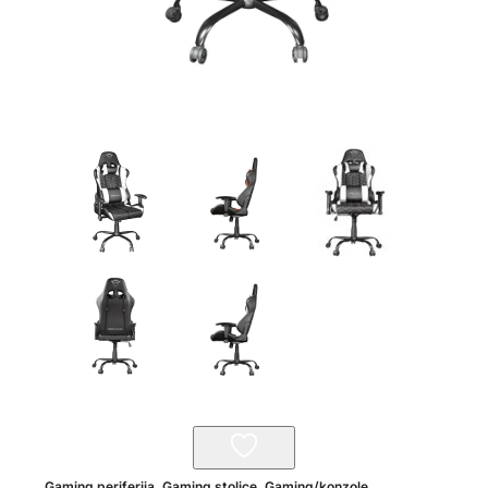
Gaming periferija
,
Gaming stolice
,
Gaming/konzole