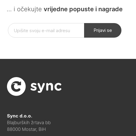
… i očekujte
vrijedne popuste i nagrade
Prijavi se
Sync d.o.o.
Blajburških žrtava bb
88000 Mostar, BiH