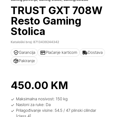
TRUST GXT 708W
Resto Gaming
Stolica
Kataloški broj: 8713439244342
Garancija
Plaćanje karticom
Dostava
Pakiranje
450.00
KM
Maksimalna nosivost: 150 kg
Nasloni za ruke: Da
Prilagođivanje visine: 54.5 / 47 plinski cilindar
[class 4]