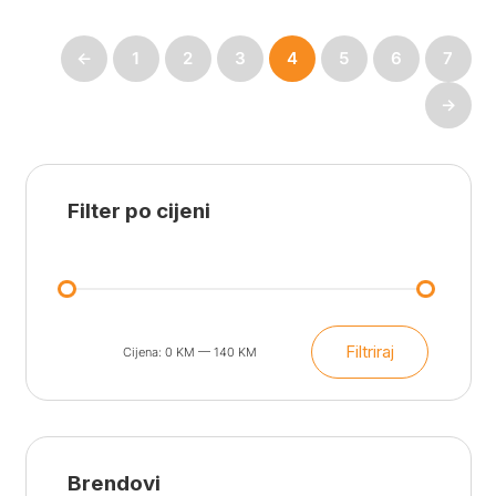
←
1
2
3
4
5
6
7
→
Filter po cijeni
Filtriraj
Cijena:
0 KM
—
140 KM
Min
Maks
cijena
cijena
Brendovi