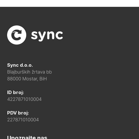
Sync d.o.o.
Blajburških žrtava bb
88000 Mostar, BiH
ID broj:
4227871010004
PDV broj:
227871010004
Upoznajte nas