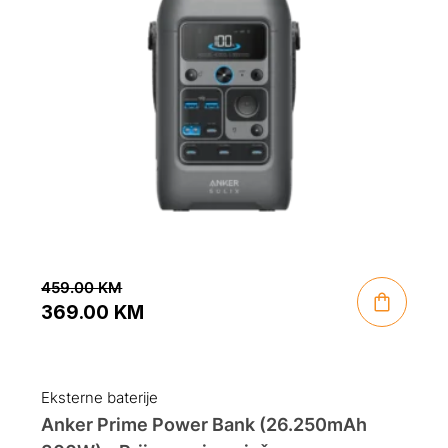
459.00
KM
369.00
KM
Original
Current
price
price
was:
is:
Eksterne baterije
459.00 KM.
369.00 KM.
Anker Prime Power Bank (26.250mAh