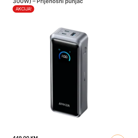
300W) – Prijenosni punjač
AKCIJA!
449.00
KM