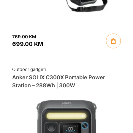
769.00
KM
699.00
KM
Original
Current
price
price
was:
is:
Outdoor gadgeti
769.00 KM.
699.00 KM.
Anker SOLIX C300X Portable Power
Station – 288Wh | 300W