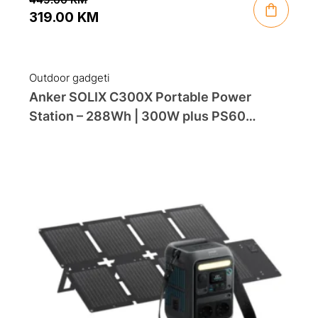
319.00
KM
Original
Current
price
price
was:
is:
Outdoor gadgeti
449.00 KM.
319.00 KM.
Anker SOLIX C300X Portable Power
Station – 288Wh | 300W plus PS60
Portable Solar Panel