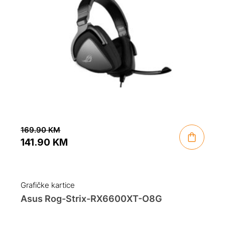
169.90
KM
141.90
KM
Original
Current
price
price
was:
is:
Grafičke kartice
169.90 KM.
141.90 KM.
Asus Rog-Strix-RX6600XT-O8G