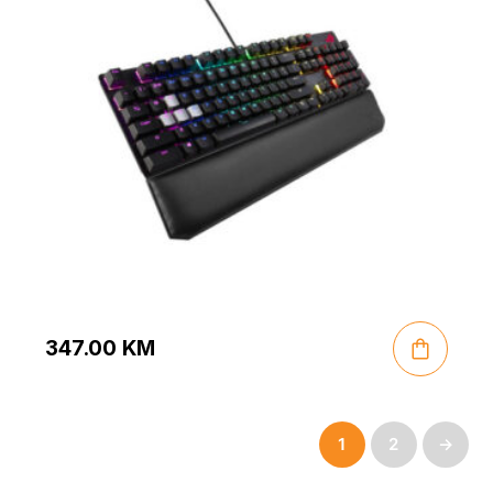
347.00
KM
1
2
→