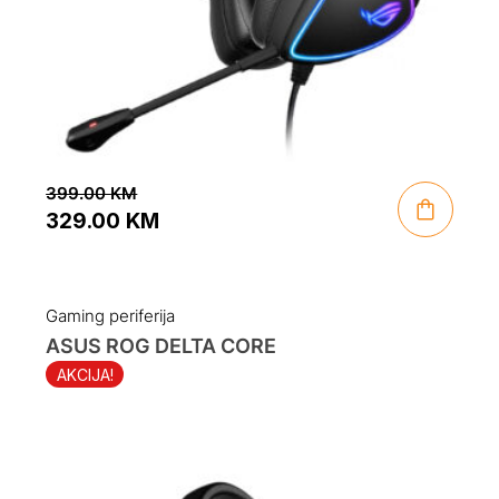
399.00
KM
329.00
KM
Original
Current
price
price
was:
is:
Gaming periferija
399.00 KM.
329.00 KM.
ASUS ROG DELTA CORE
AKCIJA!