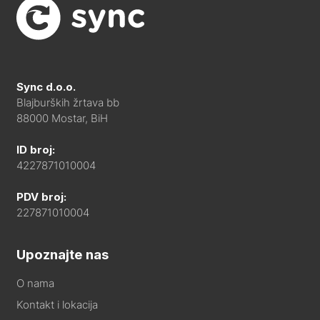
Sync d.o.o.
Blajburških žrtava bb
88000 Mostar, BiH
ID broj:
4227871010004
PDV broj:
227871010004
Upoznajte nas
O nama
Kontakt i lokacija