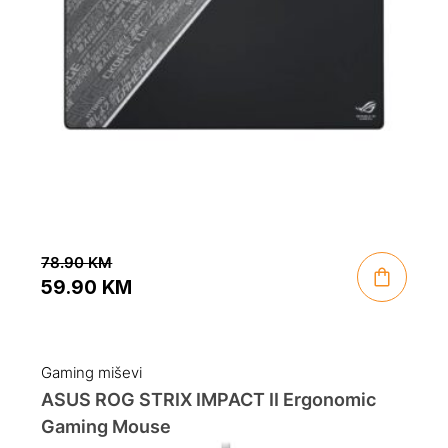
78.90
KM
59.90
KM
Original
Current
price
price
was:
is:
Gaming miševi
78.90 KM.
59.90 KM.
ASUS ROG STRIX IMPACT II Ergonomic
Gaming Mouse