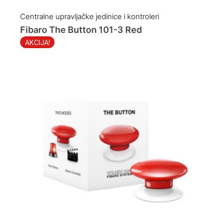
price
price
was:
is:
Centralne upravljačke jedinice i kontroleri
119.00 KM.
109.00 KM.
Fibaro The Button 101-3 Red
AKCIJA!