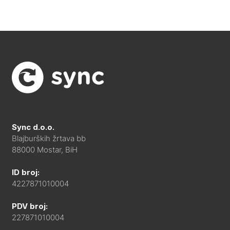
Sync d.o.o.
Blajburških žrtava bb
88000 Mostar, BiH
ID broj:
4227871010004
PDV broj:
227871010004