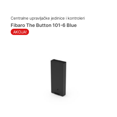
Original
Current
price
price
was:
is:
Centralne upravljačke jedinice i kontroleri
129.00 KM.
109.00 KM.
Fibaro The Button 101-6 Blue
AKCIJA!