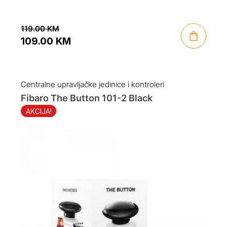
119.00
KM
109.00
KM
Original
Current
price
price
was:
is:
Centralne upravljačke jedinice i kontroleri
119.00 KM.
109.00 KM.
Fibaro The Button 101-2 Black
AKCIJA!