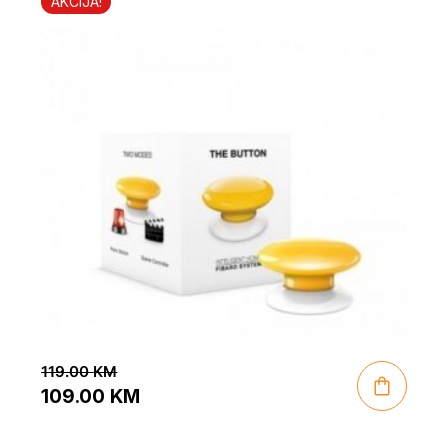
AKCIJA!
119.00
KM
109.00
KM
Original
Current