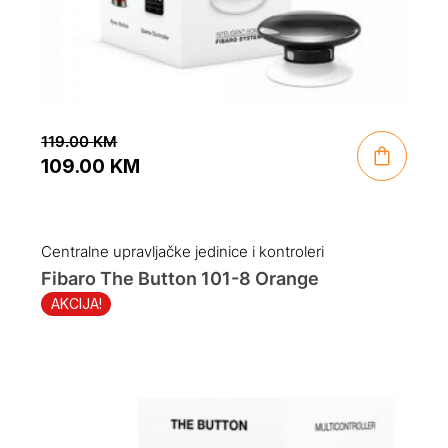
119.00
KM
109.00
KM
Original
Current
price
price
was:
is:
Centralne upravljačke jedinice i kontroleri
119.00 KM.
109.00 KM.
Fibaro The Button 101-8 Orange
AKCIJA!