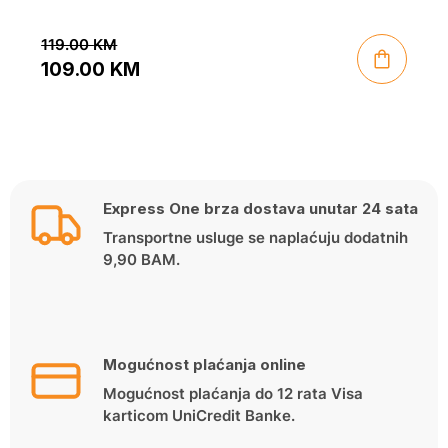
119.00
KM
109.00
KM
Original
Current
price
price
was:
is:
119.00 KM.
109.00 KM.
Express One brza dostava unutar 24 sata
Transportne usluge se naplaćuju dodatnih
9,90 BAM.
Mogućnost plaćanja online
Mogućnost plaćanja do 12 rata Visa
karticom UniCredit Banke.