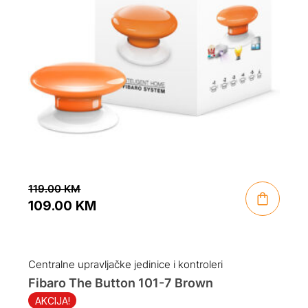
119.00
KM
109.00
KM
Original
Current
price
price
was:
is:
Centralne upravljačke jedinice i kontroleri
119.00 KM.
109.00 KM.
Fibaro The Button 101-7 Brown
AKCIJA!