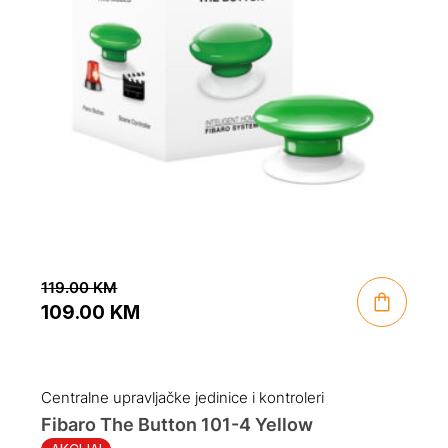
119.00
KM
109.00
KM
Original
Current
price
price
was:
is:
Centralne upravljačke jedinice i kontroleri
119.00 KM.
109.00 KM.
Fibaro The Button 101-4 Yellow