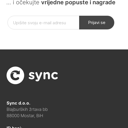
… i očekujte
vrijedne popuste i nagrade
Prijavi se
Sync d.o.o.
Blajburških žrtava bb
88000 Mostar, BiH