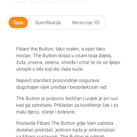
Opis
Specifikacija
Recenzije (0)
Fibaro the Button, tako malen, a opet tako
moćan. The Button dolazi u osam boja (bijela,
žuta, crvena, zelena, smeđa i crna) te će se lijepo
uklopiti u bilo koji dio Vaše kuće.
Najveći standard proizvodnje osigurava
dugotrajan vijek uređaja i besprijekoran rad.
The Button je potpuno bežičan i uvijek je pri ruci
kad ga zatrebate. Prikladan za korištenje čak i za
malu djecu, starije i bolesne.
Postavite Fibaro The Button gdje Vam zatreba
dodatan prekidač. jednom kada je sinkroniziran
sa Fibaro sustavom, The Button je odmah