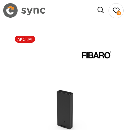
0
AKCIJA!