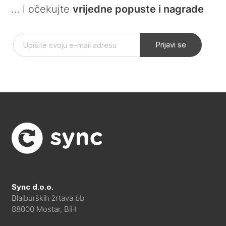
… i očekujte
vrijedne popuste i nagrade
Prijavi se
Sync d.o.o.
Blajburških žrtava bb
88000 Mostar, BiH