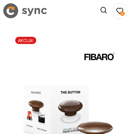
0
AKCIJA!