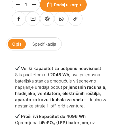
Dodaj u korpu
Opis
Specifikacija
Veliki kapacitet za potpunu neovisnost
S kapacitetom od
2048 Wh
, ova prijenosna
baterijska stanica omogućuje višednevno
napajanje uređaja poput
prijenosnih računala,
hladnjaka, ventilatora, električnih roštilja,
aparata za kavu i kuhala za vodu
– idealno za
nestanke struje ili off-grid avanture.
Proširivi kapacitet do 4096 Wh
Opremljena
LiFePO₄ (LFP) baterijom
, uz