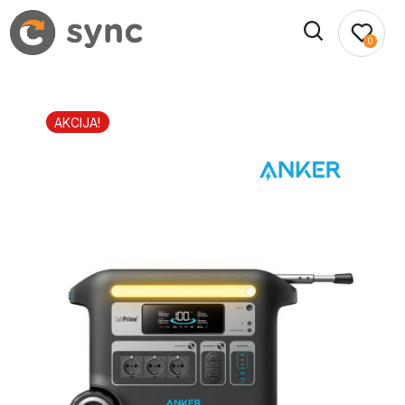
0
AKCIJA!