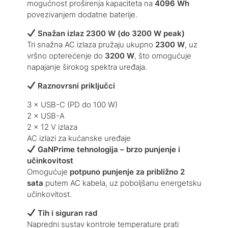
mogućnost proširenja kapaciteta na
4096 Wh
povezivanjem dodatne baterije.
Snažan izlaz 2300 W (do 3200 W peak)
Tri snažna AC izlaza pružaju ukupno
2300 W
, uz
vršno opterećenje do
3200 W
, što omogućuje
napajanje širokog spektra uređaja.
Raznovrsni priključci
3 × USB-C (PD do 100 W)
2 × USB-A
2 × 12 V izlaza
AC izlazi za kućanske uređaje
GaNPrime tehnologija – brzo punjenje i
učinkovitost
Omogućuje
potpuno punjenje za približno 2
sata
putem AC kabela, uz poboljšanu energetsku
učinkovitost.
Tih i siguran rad
Napredni sustav kontrole temperature prati