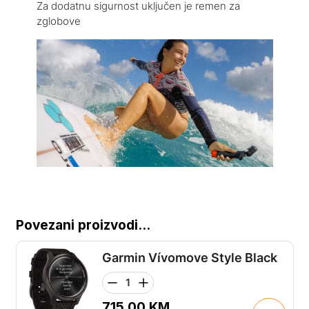
Za dodatnu sigurnost uključen je remen za
zglobove
Povezani proizvodi...
Garmin Vívomove Style Black
715.00
KM