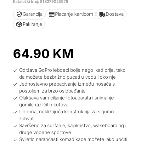
Kataloški broj: 818279025576
Garancija
Plaćanje karticom
Dostava
Pakiranje
64.90
KM
Održava GoPro lebdeći bolje nego ikad prije, tako
da možete bezbrižno pucati u vodu i oko nje
Jednostavno prebacivanje između nosača s
postoljem za brzo oslobađanje
Olakšava vam ciljanje fotoaparata i snimanje
gomile različitih kutova
Udobna, neklizajuća konstrukcija za siguran
zahvat
Savršeno za surfanje, kajakaštvo, wakeboarding i
druge vodene sportove
Svijetlo narančasti komad kape možete lako uočiti