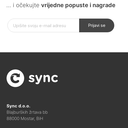
… i očekujte
vrijedne popuste i nagrade
Prijavi se
Sync d.o.o.
Blajburških žrtava bb
88000 Mostar, BiH