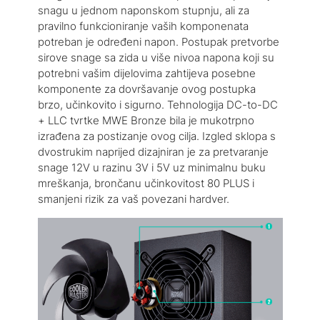
snagu u jednom naponskom stupnju, ali za
pravilno funkcioniranje vaših komponenata
potreban je određeni napon. Postupak pretvorbe
sirove snage sa zida u više nivoa napona koji su
potrebni vašim dijelovima zahtijeva posebne
komponente za dovršavanje ovog postupka
brzo, učinkovito i sigurno. Tehnologija DC-to-DC
+ LLC tvrtke MWE Bronze bila je mukotrpno
izrađena za postizanje ovog cilja. Izgled sklopa s
dvostrukim naprijed dizajniran je za pretvaranje
snage 12V u razinu 3V i 5V uz minimalnu buku
mreškanja, brončanu učinkovitost 80 PLUS i
smanjeni rizik za vaš povezani hardver.