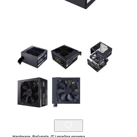
Hardware
,
Računala, IT i mrežna oprema