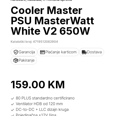
Cooler Master
PSU MasterWatt
White V2 650W
Kataloški broj: 4719512082904
Garancija
Plaćanje karticom
Dostava
Pakiranje
159.00
KM
80 PLUS standardno certificirano
Ventilator HDB od 120 mm
DC-to-DC + LLC dizajn kruga
Pojedinačna +12V šina