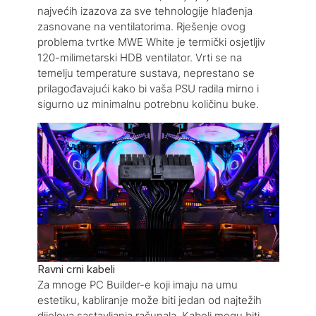
najvećih izazova za sve tehnologije hlađenja
zasnovane na ventilatorima. Rješenje ovog
problema tvrtke MWE White je termički osjetljiv
120-milimetarski HDB ventilator. Vrti se na
temelju temperature sustava, neprestano se
prilagođavajući kako bi vaša PSU radila mirno i
sigurno uz minimalnu potrebnu količinu buke.
Ravni crni kabeli
Za mnoge PC Builder-e koji imaju na umu
estetiku, kabliranje može biti jedan od najtežih
dijelova sastavljanja računala. Kabeli mogu biti