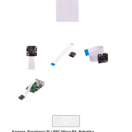
Kamere
,
Raspberry Pi / BBC Micro Bit
,
Robotika