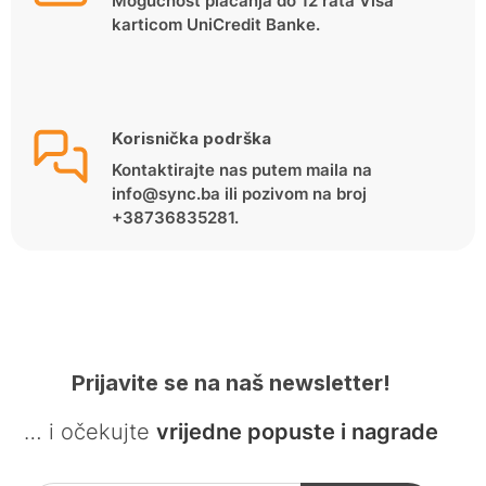
Mogućnost plaćanja do 12 rata Visa
karticom UniCredit Banke.
Korisnička podrška
Kontaktirajte nas putem maila na
info@sync.ba ili pozivom na broj
+38736835281.
Prijavite se na naš newsletter!
… i očekujte
vrijedne popuste i nagrade