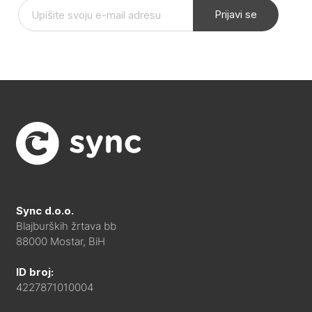
Prijavi se
Sync d.o.o.
Blajburških žrtava bb
88000 Mostar, BiH
ID broj:
4227871010004