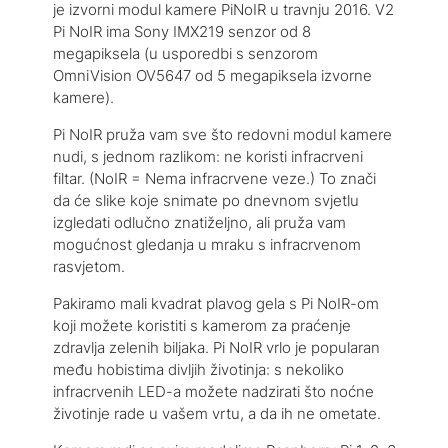
je izvorni modul kamere PiNoIR u travnju 2016. V2
Pi NoIR ima Sony IMX219 senzor od 8
megapiksela (u usporedbi s senzorom
OmniVision OV5647 od 5 megapiksela izvorne
kamere).
Pi NoIR pruža vam sve što redovni modul kamere
nudi, s jednom razlikom: ne koristi infracrveni
filtar. (NoIR = Nema infracrvene veze.) To znači
da će slike koje snimate po dnevnom svjetlu
izgledati odlučno znatiželjno, ali pruža vam
mogućnost gledanja u mraku s infracrvenom
rasvjetom.
Pakiramo mali kvadrat plavog gela s Pi NoIR-om
koji možete koristiti s kamerom za praćenje
zdravlja zelenih biljaka. Pi NoIR vrlo je popularan
među hobistima divljih životinja: s nekoliko
infracrvenih LED-a možete nadzirati što noćne
životinje rade u vašem vrtu, a da ih ne ometate.