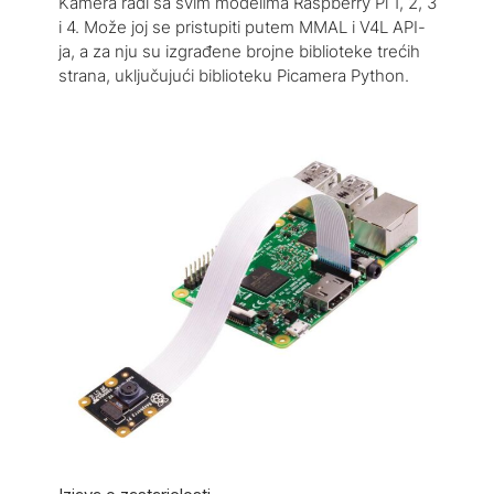
Kamera radi sa svim modelima Raspberry Pi 1, 2, 3
i 4. Može joj se pristupiti putem MMAL i V4L API-
ja, a za nju su izgrađene brojne biblioteke trećih
strana, uključujući biblioteku Picamera Python.