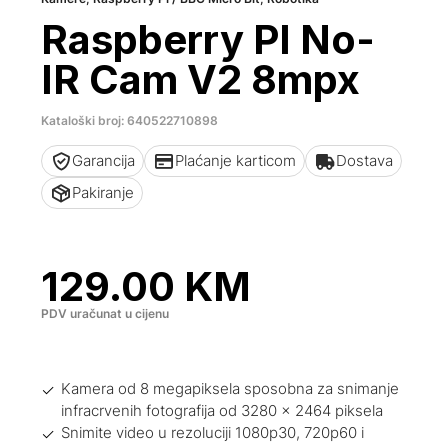
Raspberry PI No-
IR Cam V2 8mpx
Kataloški broj: 640522710898
Garancija
Plaćanje karticom
Dostava
Pakiranje
129.00
KM
PDV uračunat u cijenu
Kamera od 8 megapiksela sposobna za snimanje
infracrvenih fotografija od 3280 x 2464 piksela
Snimite video u rezoluciji 1080p30, 720p60 i