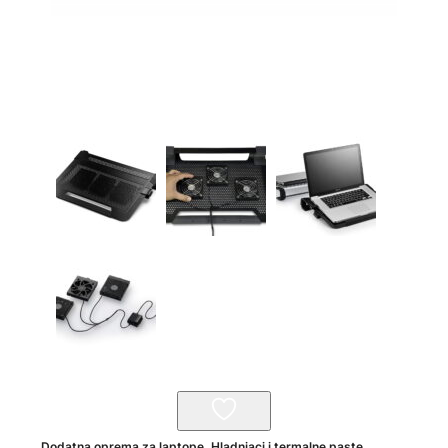
Dodatna oprema za laptope
,
Hladnjaci i termalne paste
,