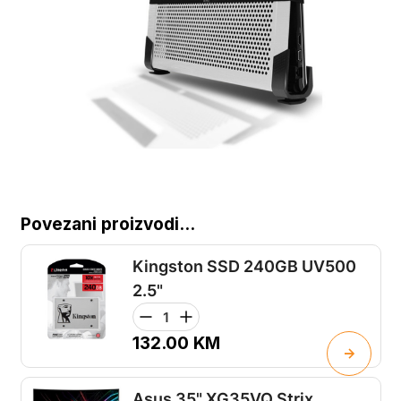
Povezani proizvodi...
Kingston SSD 240GB UV500
2.5"
132.00
KM
Asus 35" XG35VQ Strix