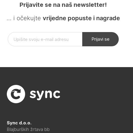
Prijavite se na naš newsletter!
… i očekujte
vrijedne popuste i nagrade
Prijavi se
Sync d.o.o.
Blajburških žrtava bb