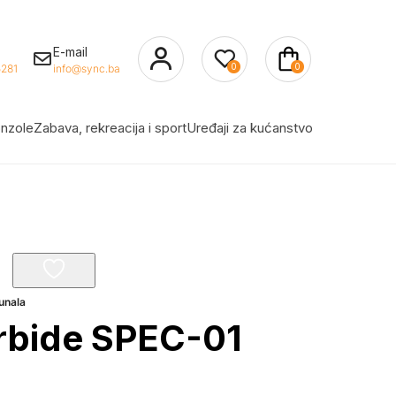
E-mail
0
0
281
info@sync.ba
nzole
Zabava, rekreacija i sport
Uređaji za kućanstvo
unala
rbide SPEC-01