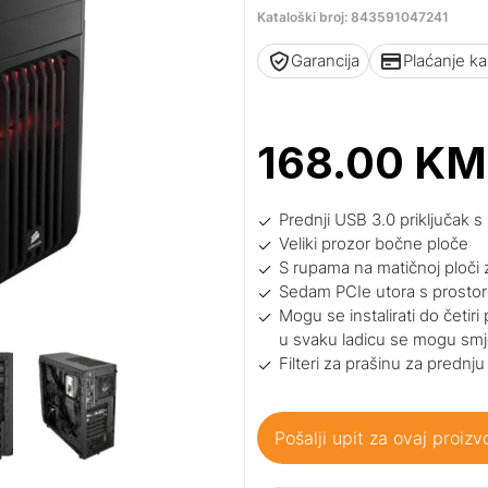
Kataloški broj: 843591047241
Garancija
Plaćanje k
168.00
KM
Prednji USB 3.0 priključak s
Veliki prozor bočne ploče
S rupama na matičnoj ploči 
Sedam PCIe utora s prostor
Mogu se instalirati do četiri
u svaku ladicu se mogu smje
Filteri za prašinu za prednj
Pošalji upit za ovaj proizv