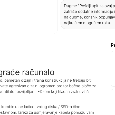
Dugme "Pošalji upit za ovaj
zatraže dodatne informacije i
na dugme, korisnik popunjav
najkraćem mogućem roku.
P
graće računalo
, pametan dizajn i trajna konstrukcija ne trebaju biti
bivate agresivan dizajn, ogroman prozor bočne ploče za
entilator osvijetljen LED-om koji hladan zrak uvlači
ri kombinirane ladice tvrdog diska / SSD-a čine
dnostavnom. Izrezi za usmjeravanje kabela pomažu vam