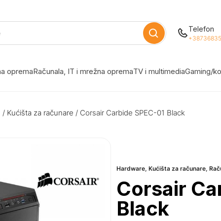
Telefon
+38736835
žna oprema
Računala, IT i mrežna oprema
TV i multimedia
Gaming/ko
e
/
Kućišta za računare
/ Corsair Carbide SPEC-01 Black
Hardware
,
Kućišta za računare
,
Rač
Corsair Ca
Black