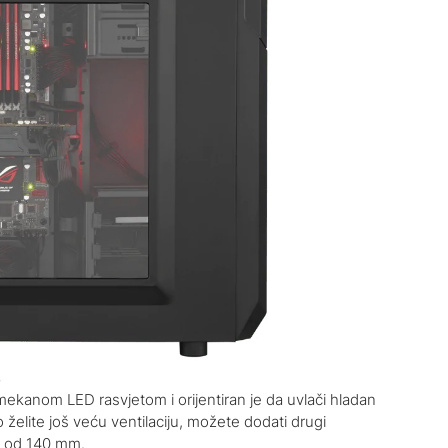
š
mekanom LED rasvjetom i orijentiran je da uvlači hladan
o želite još veću ventilaciju, možete dodati drugi
or od 140 mm.