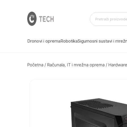
Dronovi i oprema
Robotika
Sigurnosni sustavi i mre
Početna
/
Računala, IT i mrežna oprema
/
Hardwar