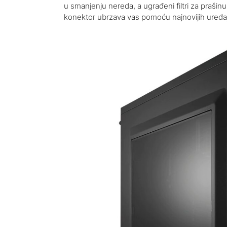
u smanjenju nereda, a ugrađeni filtri za praši
konektor ubrzava vas pomoću najnovijih uređa