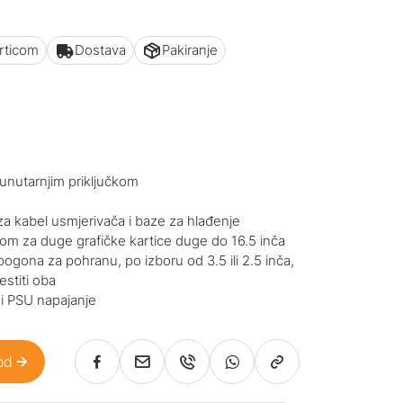
articom
Dostava
Pakiranje
 unutarnjim priključkom
za kabel usmjerivača i baze za hlađenje
om za duge grafičke kartice duge do 16.5 inča
 pogona za pohranu, po izboru od 3.5 ili 2.5 inča,
stiti oba
u i PSU napajanje
od