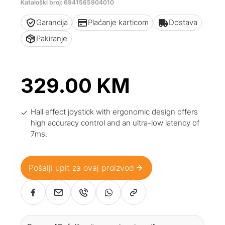
Kataloški broj: 6941565904010
Garancija
Plaćanje karticom
Dostava
Pakiranje
329.00
KM
Hall effect joystick with ergonomic design offers
high accuracy control and an ultra-low latency of
7ms.
Pošalji upit za ovaj proizvod