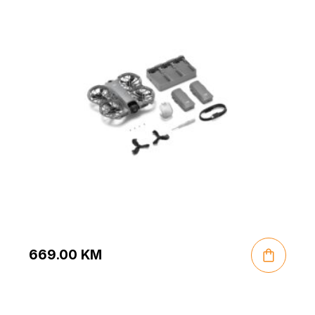
669.00
KM