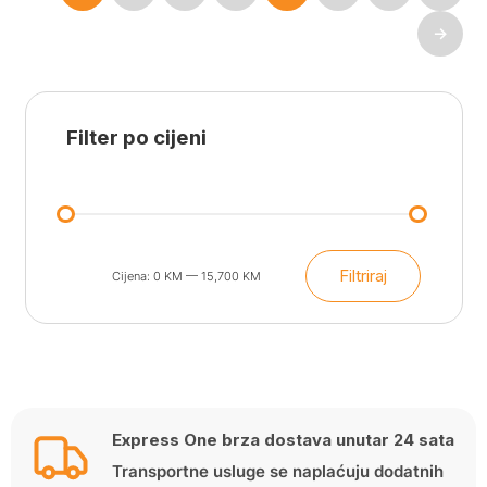
→
Filter po cijeni
Filtriraj
Cijena:
0 KM
—
15,700 KM
Min
Maks
cijena
cijena
Express One brza dostava unutar 24 sata
Transportne usluge se naplaćuju dodatnih