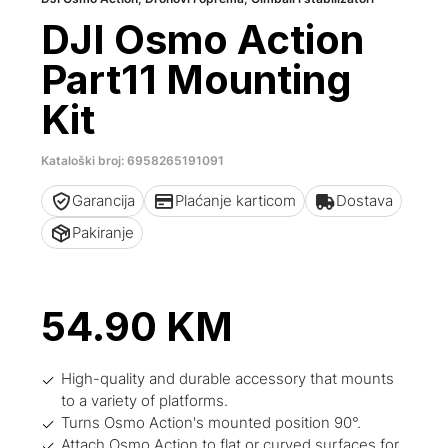
DJI Osmo Action
Part11 Mounting
Kit
Kataloški broj: 6958265191091
Garancija
Plaćanje karticom
Dostava
Pakiranje
54.90
KM
High-quality and durable accessory that mounts
to a variety of platforms.
Turns Osmo Action's mounted position 90°.
Attach Osmo Action to flat or curved surfaces for