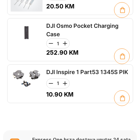
20.50
KM
DJI Osmo Pocket Charging
Case
252.90
KM
DJI Inspire 1 Part53 1345S PIK
10.90
KM
Express One brza dostava unutar 24 sata