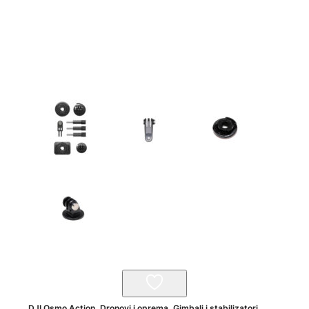
DJI Osmo Action
,
Dronovi i oprema
,
Gimbali i stabilizatori