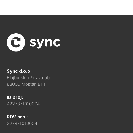
Sync d.o.o.
Blajburških žrtava bb
88000 Mostar, BiH
ID broj:
4227871010004
PDV broj:
227871010004