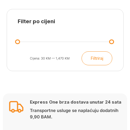
Filter po cijeni
Filtriraj
Cijena:
30 KM
—
1,470 KM
Min
Maks
cijena
cijena
Express One brza dostava unutar 24 sata
Transportne usluge se naplaćuju dodatnih
9,90 BAM.