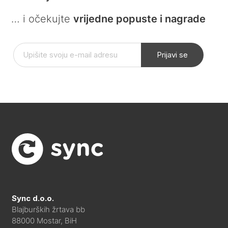
… i očekujte
vrijedne popuste i nagrade
Prijavi se
Sync d.o.o.
Blajburških žrtava bb
88000 Mostar, BiH