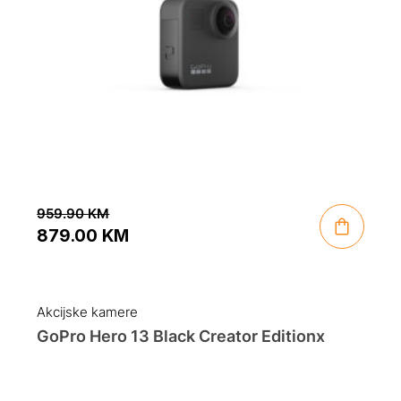
959.90
KM
879.00
KM
Original
Current
price
price
was:
is:
Akcijske kamere
959.90 KM.
879.00 KM.
GoPro Hero 13 Black Creator Edition
x