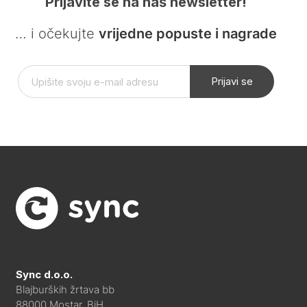
Prijavite se na naš newsletter!
… i očekujte
vrijedne popuste i nagrade
Prijavi se
Sync d.o.o.
Blajburških žrtava bb
88000 Mostar, BiH