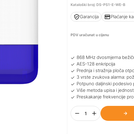
Kataloški broj: DS-PS1-E-WE-B
Garancija
Plaćanje k
PDV uračunat u cijenu
868 MHz dvosmjerna bežičn
AES-128 enkripcija
Prednja i stražnja ploča ot
3 vrste zvukova alarma: pož
Potpuno daljinski podesivo 
Više metoda upisa i jednosta
Preskakanje frekvencije pro