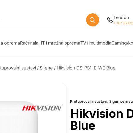
Telefon
+38736835
žna oprema
Računala, IT i mrežna oprema
TV i multimedia
Gaming/ko
tuprovalni sustavi
/
Sirene
/ Hikvision DS-PS1-E-WE Blue
Protuprovalni sustavi
,
Sigurnosni s
Hikvision
Blue