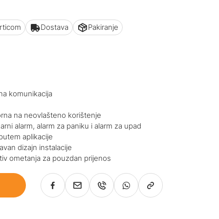
articom
Dostava
Pakiranje
a komunikacija
porna na neovlašteno korištenje
arni alarm, alarm za paniku i alarm za upad
putem aplikacije
van dizajn instalacije
tiv ometanja za pouzdan prijenos