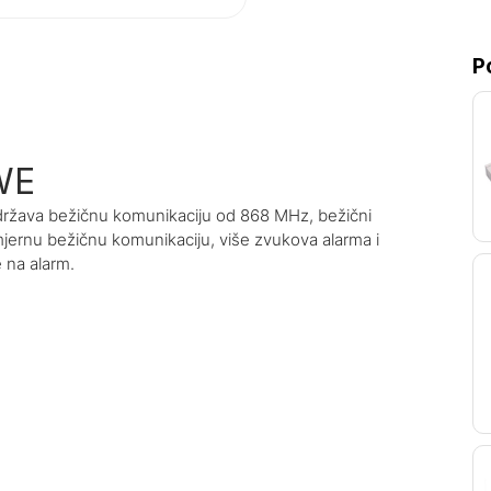
P
WE
država bežičnu komunikaciju od 868 MHz, bežični
mjernu bežičnu komunikaciju, više zvukova alarma i
 na alarm.