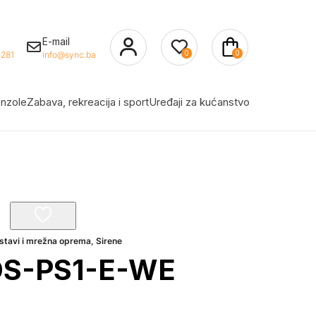
E-mail
0
0
281
info@sync.ba
nzole
Zabava, rekreacija i sport
Uređaji za kućanstvo
ustavi i mrežna oprema
,
Sirene
 DS-PS1-E-WE