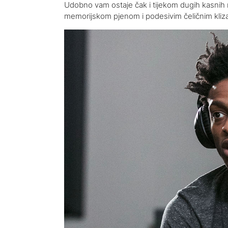
Udobno vam ostaje čak i tijekom dugih kasnih no
memorijskom pjenom i podesivim čeličnim kli