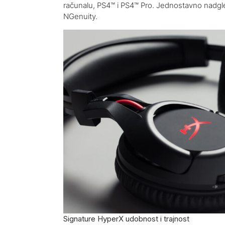
računalu, PS4™ i PS4™ Pro. Jednostavno nadgl
NGenuity.
Signature HyperX udobnost i trajnost