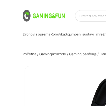
Dronovi i oprema
Robotika
Sigurnosni sustavi i mre
Početna
/
Gaming/konzole
/
Gaming periferija
/
Gam