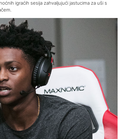
ćnih igraćih sesija zahvaljujući jastucima za uši s
začem.