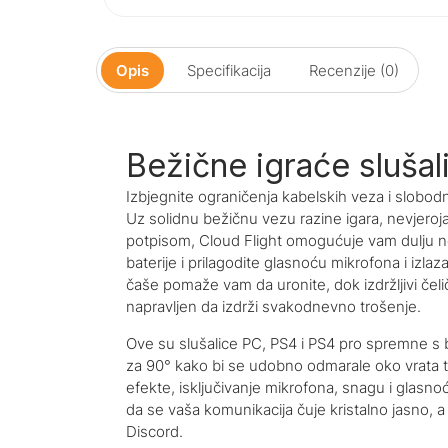
Opis
Specifikacija
Recenzije (0)
Bežične igraće slušal
Izbjegnite ograničenja kabelskih veza i slobo
Uz solidnu bežičnu vezu razine igara, nevjeroja
potpisom, Cloud Flight omogućuje vam dulju n
baterije i prilagodite glasnoću mikrofona i izl
čaše pomaže vam da uronite, dok izdržljivi čelič
napravljen da izdrži svakodnevno trošenje.
Ove su slušalice PC, PS4 i PS4 pro spremne s 
za 90° kako bi se udobno odmarale oko vrata t
efekte, isključivanje mikrofona, snagu i glasn
da se vaša komunikacija čuje kristalno jasno, a
Discord.