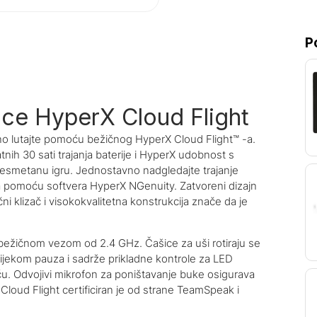
P
ice HyperX Cloud Flight
dno lutajte pomoću bežičnog HyperX Cloud Flight™ -a.
tnih 30 sati trajanja baterije i HyperX udobnost s
esmetanu igru. Jednostavno nadgledajte trajanje
aza pomoću softvera HyperX NGenuity. Zatvoreni dizajn
ni klizač i visokokvalitetna konstrukcija znače da je
bežičnom vezom od 2.4 GHz. Čašice za uši rotiraju se
ijekom pauza i sadrže prikladne kontrole za LED
oću. Odvojivi mikrofon za poništavanje buke osigurava
 Cloud Flight certificiran je od strane TeamSpeak i