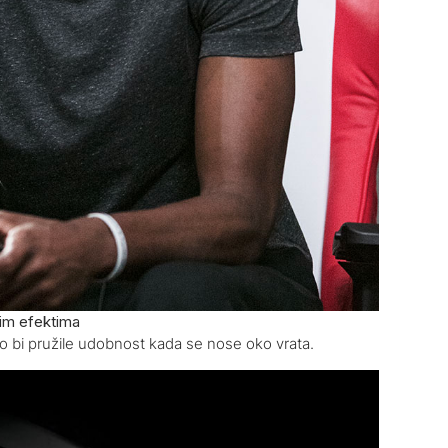
nim efektima
 bi pružile udobnost kada se nose oko vrata.