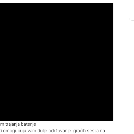
 trajanja baterije
ati omogućuju vam dulje održavanje igraćih sesija na