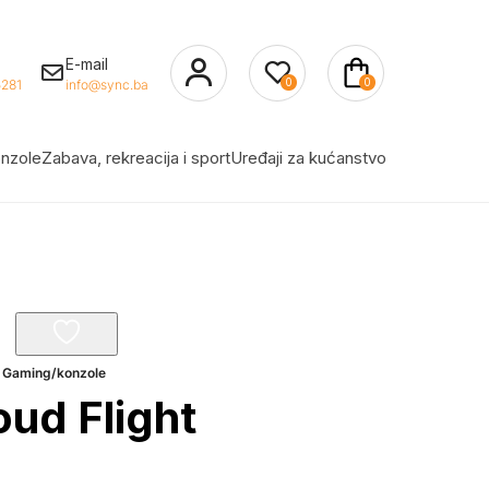
E-mail
0
0
281
info@sync.ba
nzole
Zabava, rekreacija i sport
Uređaji za kućanstvo
,
Gaming/konzole
ud Flight