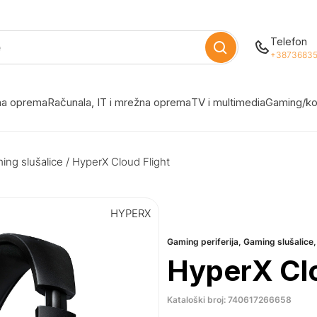
Telefon
+38736835
žna oprema
Računala, IT i mrežna oprema
TV i multimedia
Gaming/ko
ing slušalice
/ HyperX Cloud Flight
HYPERX
Gaming periferija
,
Gaming slušalice
HyperX Clo
Kataloški broj: 740617266658