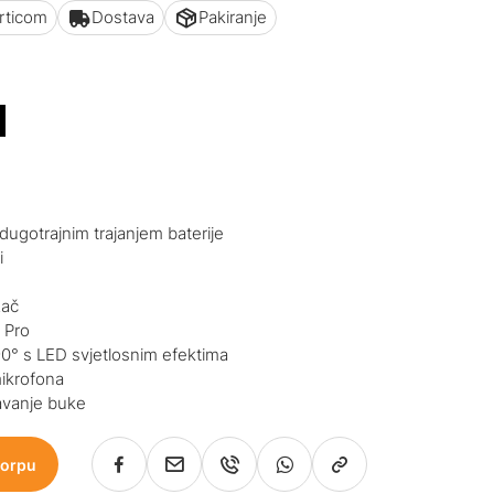
articom
Dostava
Pakiranje
M
dugotrajnim trajanjem baterije
i
zač
 Pro
 90° s LED svjetlosnim efektima
mikrofona
tavanje buke
korpu