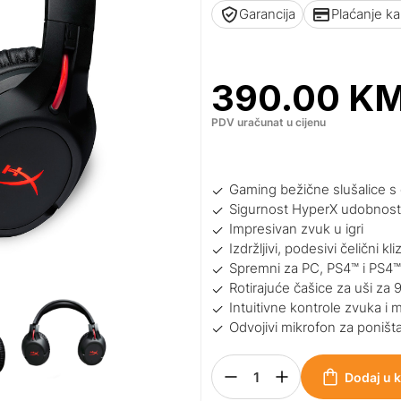
Garancija
Plaćanje k
390.00
K
PDV uračunat u cijenu
Gaming bežične slušalice s 
Sigurnost HyperX udobnost
Impresivan zvuk u igri
Izdržljivi, podesivi čelični kli
Spremni za PC, PS4™ i PS4™
Rotirajuće čašice za uši za
Intuitivne kontrole zvuka i 
Odvojivi mikrofon za poniš
Dodaj u 