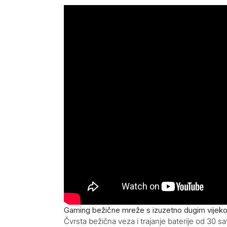
Gaming bežične mreže s izuzetno dugim vijekom
Čvrsta bežična veza i trajanje baterije od 30 s