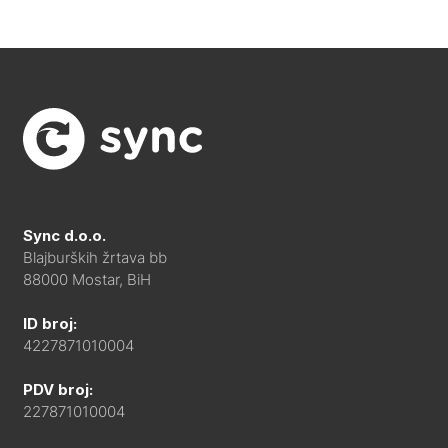
Sync d.o.o.
Blajburških žrtava bb
88000 Mostar, BiH
ID broj:
4227871010004
PDV broj:
227871010004