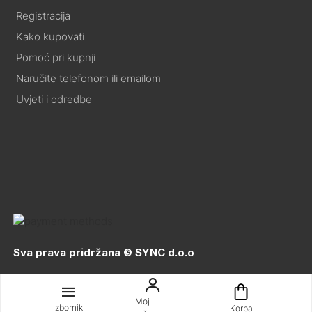
Registracija
Kako kupovati
Pomoć pri kupnji
Naručite telefonom ili emailom
Uvjeti i odredbe
Sva prava pridržana © SYNC d.o.o
Moj
Izbornik
Korpa