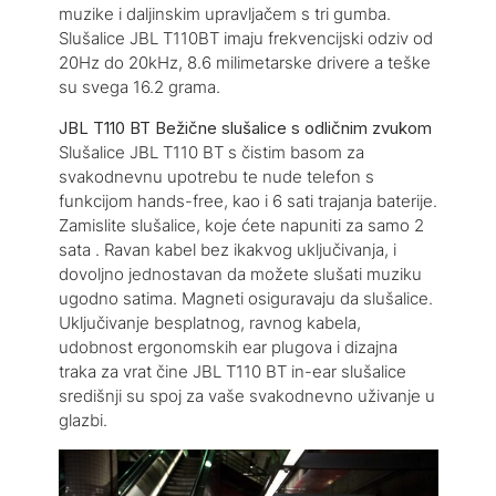
muzike i daljinskim upravljačem s tri gumba.
Slušalice JBL T110BT imaju frekvencijski odziv od
20Hz do 20kHz, 8.6 milimetarske drivere a teške
su svega 16.2 grama.
JBL T110 BT Bežične slušalice s odličnim zvukom
Slušalice JBL T110 BT s čistim basom za
svakodnevnu upotrebu te nude telefon s
funkcijom hands-free, kao i 6 sati trajanja baterije.
Zamislite slušalice, koje ćete napuniti za samo 2
sata . Ravan kabel bez ikakvog uključivanja, i
dovoljno jednostavan da možete slušati muziku
ugodno satima. Magneti osiguravaju da slušalice.
Uključivanje besplatnog, ravnog kabela,
udobnost ergonomskih ear plugova i dizajna
traka za vrat čine JBL T110 BT in-ear slušalice
središnji su spoj za vaše svakodnevno uživanje u
glazbi.