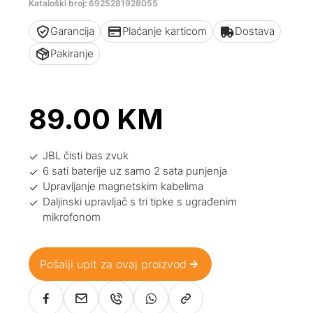
Kataloški broj: 6925281928055
Garancija
Plaćanje karticom
Dostava
Pakiranje
89.00
KM
JBL čisti bas zvuk
6 sati baterije uz samo 2 sata punjenja
Upravljanje magnetskim kabelima
Daljinski upravljač s tri tipke s ugrađenim
mikrofonom
Pošalji upit za ovaj proizvod